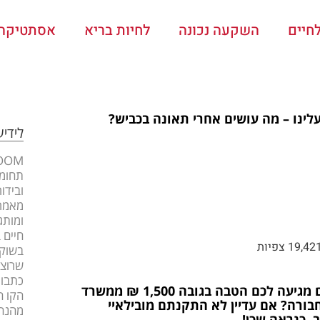
חיים
השקעה נכונה
לחיות בריא
אסתטיקה ו
לינו – מה עושים אחרי תאונה בכביש?
לידי
תחומי
ובידו
מאמרי
ומותג
חיים 
19,42 צפיות
בשוק 
שרוצה
כתבות
האם מגיעה לכם הטבה בגובה 1,500 ₪ ממשרד
הקו ה
ורה? אם עדיין לא התקנתם מובילאיי
מהנה
, כנראה שכן!