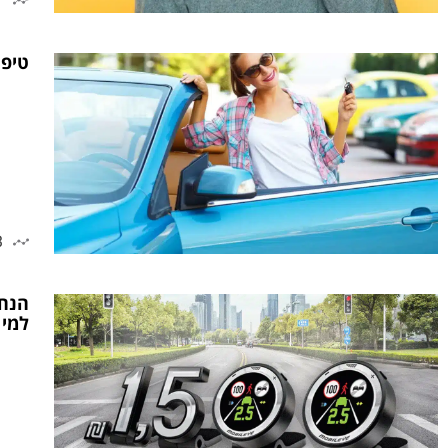
1
טיפי
3
למי 