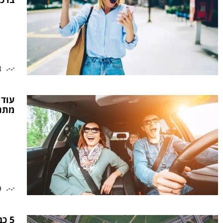
3
עוד 
מתנ
9
5 כ