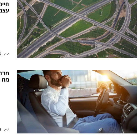
חייב
עצמ
3
מדרי
מה 
0