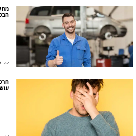
הבטי
9
חרטו
עושים