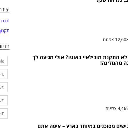
יציר
o.il
תקנון
12,60 צפיות
תגיות
לא התקנת מובילאיי באוטו? אולי מגיעה לך
nia
ה מהמדינה!
טיפ
מער
מער
4,46 צפיות
תוס
בישים מסוכנים במיוחד בארץ – איפה אתם