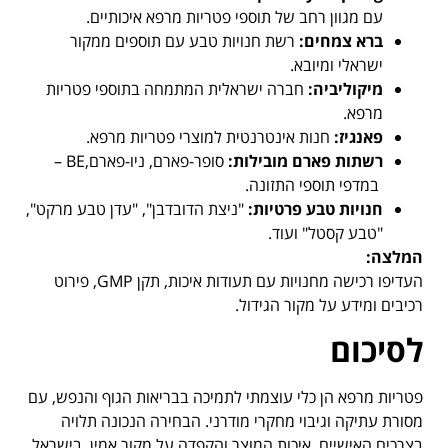
עם מגוון רחב של תוספי פטריות מרפא איכותיים.
ברא צמחים
:
רשת חנויות טבע עם תוספים ממקור
ישראלי ומיובא.
מיקוליביה
:
חברה ישראלית המתמחה בתוספי פטריות
מרפא.
פאנגיז
:
חנות אינטרנטית למוצרי פטריות מרפא.
רשתות פארם מובילות
:
סופר-פארם, ניו-פארם,BE –
במדפי תוספי התזונה.
חנויות טבע פרטיות
:
"ניצת הדובדבן", "עדן טבע מרקט",
"טבע קסטל" ועוד.
המלצה
:
העדיפו רכישה מחנויות עם תעודות איכות, תקן GMP, פירוט
רכיבים ומידע על מקור הגידול.
לסיכום
פטריות מרפא הן כלי עוצמתי לתמיכה בבריאות הגוף והנפש, עם
מסורת עתיקה וגיבוי מחקרי מודרני. הבחירה הנכונה תלויה
בצרכים האישיים, איכות המוצר והקפדה על מקור אמין. בישראל