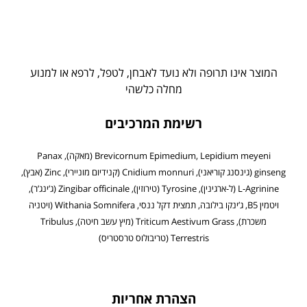
המוצר אינו תרופה ולא נועד לאבחן, לטפל, לרפא או למנוע
מחלה כלשהי
רשימת המרכיבים
Brevicornum Epimedium, Lepidium meyeni (מאקה), Panax
ginseng (גינסנג קוריאני), Cnidium monnuri (קנידיום מוניירי), Zinc (אבץ),
L-Agrinine (ל-ארגינין), Tyrosine (טירוזין), Zingibar officinale (ג’ינג’ר),
ויטמין B5, ג’ינקו בילובה, תמצית דקל ננסי, Withania Somnifera (ויטניה
משכרת), Triticum Aestivum Grass (מיץ עשב חיטה), Tribulus
Terrestris (טריבולוס טרסטריס)
הצהרת אחריות