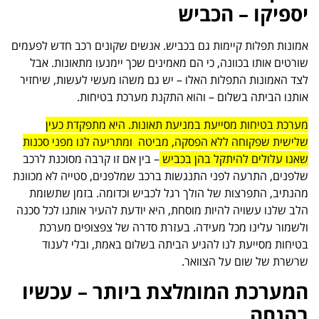
יספיקו – הכביש
אמונות תפלות קיימות גם בכביש. אנשים שקונים רכב חדש לפעמים
שורטים אותו בכוונה, כי הם מאמינים שכך יימנעו מתאונות. אבל
לצד האמונות התפלות האלו – יש גם משהו מעשי לעשות, שיחזיר
אותנו הביתה בשלום – והוא התקנת מערכת בטיחות.
מערכת בטיחות מסייעת במניעת תאונות. היא מתפקדת כעין
שלישית שפקוחה ללא הפסקה, מביטה ומתריעה לנו מפני סכנות
שאנו עלולים להיתקל בהן בכביש
– בין אם זו קרבה מסוכנת לרכב
שלפנים, התרעה לפני התנגשות ברכב שמלפנים, סטייה לא מכוונת
מהנתיב, התפרצות של הולך רגל לכביש וכדומה. בזמן שתשומת
הלב שלנו עשויה להיות מוסחת, היא יודעת להעיר אותנו לכל סכנה
ולשמור עלינו מכל מעידה. בעזרת סדרה של צפצופים מערכת
בטיחות מסייעת לנו להגיע הביתה בשלום באמת, ובלי לענוד
שרשרת של שום על הצוואר.
המערכת המומלצת ביותר – עכשיו
בהנחה