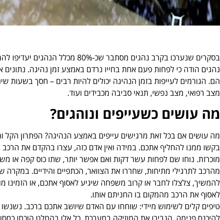
בסקרים שנערכו בקרב נהגים מסתבר שכ-
נהגים הודה כי לפחות פעם אחת בחייו נרדם באמצע זמן נהיגה. נתונים אל
הם. הגורמים לעייפות בזמן הנהיגה יכולים להיות רבים – חסך בשעות שינה
מצב רפואי, מצב נפשי, תנאי סביבה מכבידים ועוד.
מה עושים כשעייפים ונוהגים?
מה עושים אם בכל זאת מרגישים עייפים באמצע הנהיגה? הפתרון הקל והזמ
בקשו ממנו להחליף אתכם. במידה ואין אדם כזה, עצרו בהקדם את הרכב ב
מוכרזת. נוחו שם לפחות עשר דקות ואם אפשר יותר, שתו כוס קפה או משק
מהרכב לתרגילי מתיחות, שחררו את הצוואר, הכתפיים והידיים. במקרה 
להמשיך, צלצלו לחבר או קרוב משפחה שיגיע לאסוף אתכם, או הזמינו מו
לאסוף את הרכב מהמקום בו החניתם אותו.
טיפים קלים לשימוש מיידי: שוחחו עם האדם שיושב אתכם ברכב. נשנשו חט
להיכנס פנימה. הגבירו את המוזיקה במערכת. כל אלו בהחלט הוכחו כמסוג