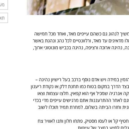
מער
תוס
80% מכלל הנהגים יעדיפו להמשיך לנהוג גם כשהם עייפים מאד, ואחד מכל חמישה
ו מדאיגים עד מאד, ורלוונטיים לכל נהג ונהגת באשר
, נהיגה ארוכה ורציפה, נהיגה בכביש מונוטוני ארוך,
ין במידה ויש אדם נוסף ברכב בעל רישיון נהיגה –
צד הדרך במקום בטוח כמו תחנת דלק או נקודת ריענון
ה אנרגיה שמכיל אף הוא קפאין. חלצו עצמות וצאו
שגם לאחר ההתרעננות אתם מרגישים עייפים מדי בכדי
נית וחזרו הביתה בשלום. למחרת תמיד תוכלו לשוב
יף קל או לעסו מסטיק. פתחו חלון ותנו לאוויר צח
לים לסייע במצב של עייפות.