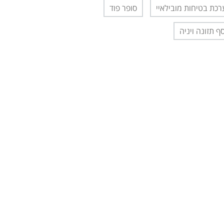
כת בטיחות מובילאיי
סופר פוד
ף תזונה ויניה