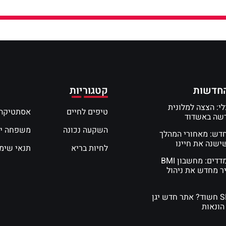
חדשות
קטגוריות
י: הצצה למלונית
טיפים לחיים
אסתטיקה 
דשה באשדוד
השקעה נכונה
משפחה י
חדש: מאחורי המהלך
שנה את חיינו
לחיות בריא
תנאי שימ
המדע של המדדים: מחשבון BMI
ר מחדש את ניהול
קיבלתם SMS חשוד? אתר חדש יגן
הונאות