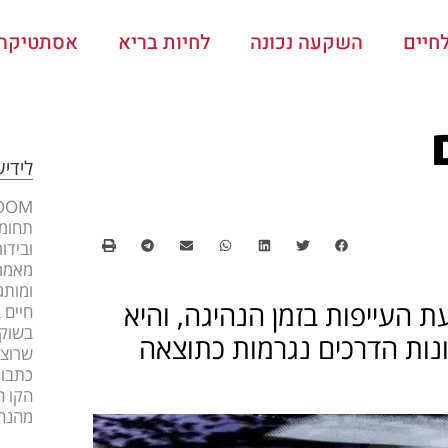
חיים
השקעה נכונה
לחיות בריא
אסתטיקה ו
לידי
תחומי
ובידו
מאמרי
ומותג
 העייפות בזמן הנהיגה, והיא
חיים 
בשוק 
 15% עד 20% מכלל תאונות הדרכים נגרמות כתוצאה
שרוצה
כתבות
הקו ה
מהנה