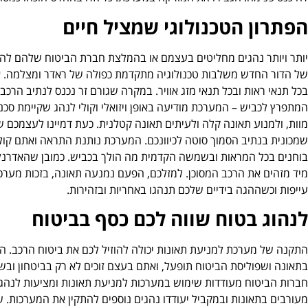
הפתרון הטכנולוגי שמציל חיים
יותר ויותר נהגים מחליטים בעצמם או בהמלצת חברת הביטוח שלהם לה
של הדור החדש משלבות טכנולוגיה מתקדמת כפולה של ראדר ומצלמה. אלו
בכל תנאי ראות ובכל תנאי מזג אוויר. במקרה שגורם זר נכנס לנתיב הרכב, 
המתפרץ לכביש – המערכת מודיעה באופן ויזואלי וקולי לנהג שקיימת סכנה.
מוות, ולמנוע תאונה קלה ולעיתים תאונה קטלנית. כעת דמיינו לעצמכם 
שמכונית בנתיב הסמוך סוטה לכיוונכם. המערכת נותנת התראה ואתם קו
בוחנים בכל המראות ובשמשה הקדמית מה הולך בכביש. כמובן שהאדרנלי
מיד מזהים את הרכב המסוכן. למזלכם, הפעם נמנעה תאונה, בזכות מערכ
עייפות וכשההגה בידיים שלכם תנהגו באחריות ובזהירות.
לנהוג בטוח שווה לכם כסף בביטוח
התקנה של מערכת למניעת תאונות יכולה להוזיל לכם את ביטוח הרכב. 
בתאונה ושפוליסת הביטוח תופעל, ואתם בעצם זוכים לא רק בביטחון ובש
חברות הביטוח מעודדות שימוש במערכות למניעת תאונות ומציעות לנהגי
מעורבים בתאונות ובמקביל יעודדו נהגים נוספים להתקין את המערכות.