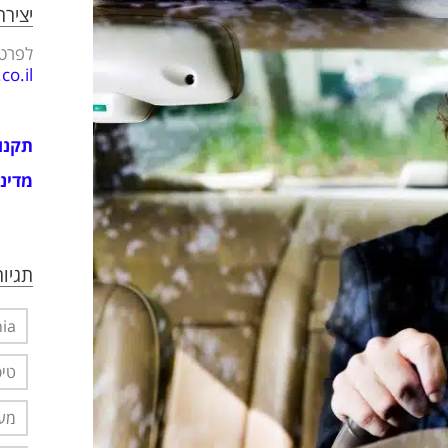
יציר
לפרטי
o.il
תקנו
מדיני
תגיות
nia
טיפ
מער