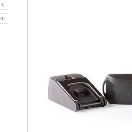
מער
תוס