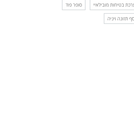
כת בטיחות מובילאיי
סופר פוד
ף תזונה ויניה