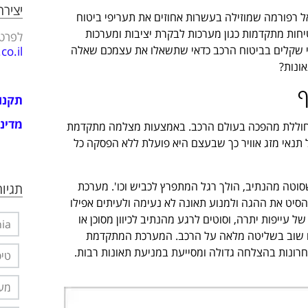
יציר
מהלך 2016 נכנסה לתוקפה בישראל רפורמה שמוזילה בעשרות אחוזים את תעריפי ביטוח
חות מתקדמות כגון מערכות לבקרת יציבות ומערכות
לפרטי
פי שקלים בביטוח הרכב כדאי שתשאלו את עצמכם שאלה
o.il
ונות?
ף
תקנו
מדיני
מחוללת מהפכה בעולם הרכב. באמצעות מצלמה מתקדמת
תנאי מזג אוויר כך שבעצם היא פועלת ללא הפסקה כל
שסוטה מהנתיב, הולך רגל המתפרץ לכביש וכו'. מערכת
תגיות
הסיט את ההגה ולמנוע תאונה לא נעימה ולעיתים אפילו
עייפות יתרה, וסוטים לרגע מהנתיב לכיוון מסוכן או
nia
תם שוב בשליטה מלאה על הרכב. המערכת המתקדמת
רונות בהצלחה גדולה ומסייעת במניעת תאונות רבות.
טיפ
מער