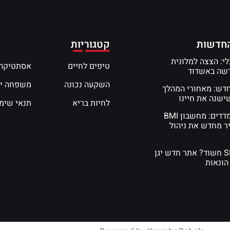
חדשות
קטגוריות
י: הצצה למלונית
טיפים לחיים
אסתטיקה 
דשה באשדוד
השקעה נכונה
משפחה י
חדש: מאחורי המהלך
שנה את חיינו
לחיות בריא
תנאי שימ
המדע של המדדים: מחשבון BMI
ר מחדש את ניהול
קיבלתם SMS חשוד? אתר חדש יגן
הונאות