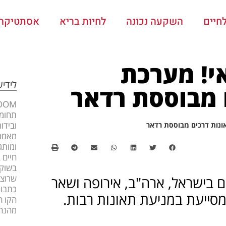
חיים
השקעה נכונה
לחיות בריא
אסתטיקה ו
י! מערכת
לידי
 מבוססת רדאר
תחומי
ובידו
ונות דרכים מבוססת רדאר
מאמרי
ומותג
חיים 
בשוק 
שרוצה
בישראל, ארה"ב, אירופה ושאר
כתבות
סייעת במניעת תאונות רבות.
הקו ה
מהנה