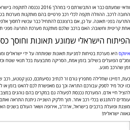
וודאי שמעתם כבר או התבשרתם כי ב
החובה לרכב. ההוזלה תקפה לכלי רכב פרטיים בהם מותקנות מערכות בטי
התרעה בפני תאונה. על כן, אם ברצונכם להתחיל כבר עכשיו לחסוך אל
אחת קריטית וחשובה: האם ברכב שלכם מותקנת מערכת התרעה מפני תא
הפיתוח הישראלי שמונע תאונות וחוסך כס
איווקס
היא מערכת בטיחות למניעת תאונות שפותחה על ידי ישראלים ו
ומכ"ם הפועלים בשילוב בזמן אמת, הסריקה מתבצעת בכל תנאי שטח וכל 
זמן שהרכב מונע.
כעת, דמיינו שחלילה מתפרץ גורם זר לנתיב נסיעתכם, כגון קטנוע, רכב 
כזו יכול מיד לספק עבורכם התראה וכך גם מאפשרת לכם להאט בזמן או ל
להציל חיי אדם. המערכת נכנסת לפעולה גם במקרים בהם נוהגים במצב של 
עומדים להתנגש בכלי רכב אחר. תוך חלקיק השנייה ניתנת התראה וא
מוצגת ופועלת ברכבים בישראל, ארה"ב, אירופה ושאר העולם בשנים האח
גאווה ישראלית!