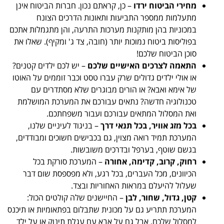
מחירי הביטוח ירדו
– כן, קראתם נכון. חברות הביטוח אינן
מתעלמות ממספר התביעות ותאונות הדרכים הצונח
במכוניות בהן מותקנות מערכות התרעה, והן מתגמלות אתכם
בפוליסות ביטוח נמוכות יותר (חובה, צד ג' ומקיף). שאלו את
סוכן הביטוח שלכם!
התאמה לצרכים האישיים שלכם
– יש לכם ילדים קטנים?
או אולי ילדים גדולים שרק עברו טסט וכבר זוממים על האוטו
של אימא ואבא? או הורים מבוגרים שלא מסתדרים עם
טכנולוגיה חדשה? נתאים עבורכם את המערכת המושלמת
ואת המסלול המתאים עבורכם ועבור משפחתכם.
בכל מזג אוויר, בכל תנאי דרך
– בניגוד לעיניים שלנו,
המערכת תמיד רואה מצוין, גם בכבישים חשוכים ומבודדים,
בגשם שוטף, בערפל ובדרכים משובשות.
רחוק, קרוב, קדימה, אחורה
– המערכת סורקת בכל
הכיוונים, מכל העברים, בכל רגע, ולא מפספסת שום דבר
שעלול להיעלם במראות האחוריות ובצד.
קטן, גדול, שחור, לבן
– החיישנים שלה קולטים הכול:
המערכת תתריע גם על מכונית שתבלום בפתאומיות או תיכנס
למסלול שלכם, אבל גם על אבא עם עגלת תינוק או על ילד