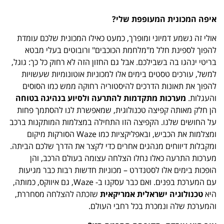
איפה המכונית המעופפת שלי?
אולי זה נשמע דמיוני ומופרך, כמעט כאילו המכונית שלכם עומדת
להפוך לספינת חלל מ"מלחמת הכוכבים" ורובוטים בעלי מבטא
בריטי ינהגו בה בשבילכם. אבל גם החזון הזה לא רחוק כל כך: גוגל,
למשל, עורכים טסטים בימים אלו למכוניות אוטונומיות שעשויות
להפוך את תאונות הדרכים להיסטוריה רחוקה ממש כמו הסוסים
והעגלות.
מערכות מתקדמות להתרעה ולסיוע בנהיגה בטוחה
הן חלק מאותה קפיצה טכנולוגית, שמאפשרת לנו להסתמך פחות
על החושים שלנו. הקפיצה הזו התחילה במצלמות המותקנות ברכב
ומצלמות את הכביש, ובאפליקציות כמו Waze הסורקות מיקום
ומקבלות דיווחים מנהגים אחרים כדי לקצר את הדרך שלכם הביתה.
מערכות התרעה כאלו נחלו הצלחה עצומה בעולם הרכב, והן
הופכות בימים אלו לסטנדרט – מכוניות חדשות רבות כבר מגיעות
עם המערכת בפנים. ואם כבר עסקנו ב- Waze, גם איווקס, כמותה,
היא
טכנולוגיה ישראלית אמריקאית
שזכתה להצלחה מסחררת,
והמערכת שלה ונמכרת בכל רחבי העולם.