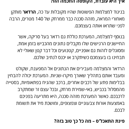
איך היא עובדת, הקופסה החכמה הזו?
בניגוד למצלמות הפשוטות שהיו מקובלות עד כה,
הרדאר
מותקן
מאחורי המראה, מזהה סכנה כבר ממרחק של 140 מטרים, הרבה
לפני שתראו אותה בעצמכם.
בנוסף למצלמה, המערכת כוללת גם רדאר בעל סריקה, אשר
החיישנים הרגישים שלו מקבלים נתונים מהכביש בזמן אמת,
ומסוגלים לזהות גם אופניים, קטנועים וכל דבר קטן שאולי לא
תבחינו בו בעצמכם כשיתקרב או יכנס לנתיב שלכם.
הרדאר והמצלמה מעבירים את הנתונים אל המפענח, שקולט
ומעבד אותם בתהליך שאורך מיקרו-שניות. המערכת יכולה להבחין
בבלימות פתע של רכבים אחרים, ברכב שהגיח בפתאומיות, בסטייה
מהמסלול בכביש, באי-שמירת מרחק, ובכל עצם זר שמתקרב
לרכבכם. כאשר המערכת מזהה סכנה, היא מתריעה בפניכם
באמצעות אורות צבעוניים וצפצופים, ומושכת מיד את תשומת
לבכם.
פינת התאכל'ס – מה כל כך טוב בזה?