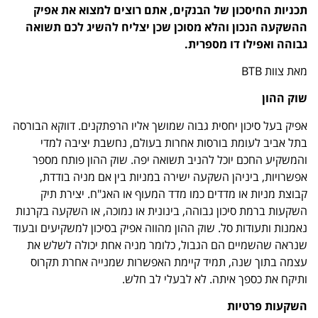
תכניות החיסכון של הבנקים, אתם רוצים למצוא את אפיק
ההשקעה הנכון והלא מסוכן שכן יצליח להשיג לכם תשואה
גבוהה ואפילו דו מספרית.
מאת צוות BTB
שוק ההון
אפיק בעל סיכון יחסית גבוה שמושך אליו הרפתקנים. דווקא הבורסה
בתל אביב לעומת בורסות אחרות בעולם, נחשבת יציבה למדי
והמשקיע החכם יוכל להניב תשואה יפה. שוק ההון פותח מספר
אפשרויות, ביניהן השקעה ישירה במניות בין אם מניה בודדת,
קבוצת מניות או מדדים כמו מדד המעוף או האג"ח. יצירת תיק
השקעות ברמת סיכון גבוהה, בינונית או נמוכה, או השקעה בקרנות
נאמנות ותעודות סל. שוק ההון מהווה אפיק בסיכון למשקיעים ובעוד
שנראה שהשמיים הם הגבול, כלומר מניה אחת יכולה לשלש את
עצמה בתוך שנה, תמיד קיימת האפשרות שמנייה אחרת תקרוס
ותיקח את כספך איתה. לא לבעלי לב חלש.
השקעות פרטיות