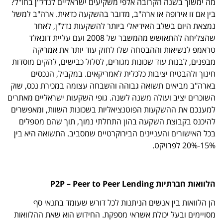
מה ימשוך בשנה הקרובה אלפי משקיעים ישראליים לנדל"ן בחו"ל?
בין אם זו אירופה או ארה"ב, מדובר בהשקעה כדאית. ארה"ב למשל
נמצאת היום בשלב האידיאלי ביותר להשקעות נדל"ן, לאחר
שהצליחה להתאושש מהמשבר של 2008 ועם עליית דונאלד
טראמפ לנשיאות וההבטחה שלו לחזק עוד יותר את אמריקה
מבפנים, לבנות עוד שכונות מגורים, לסלול כבישים, להקים מוסדות
חינוך ולהבטיח יציבות כלכלית לאמריקאים. במקביל, הנכסים
בארה"ב מביאים תשואה גבוהה והשבחה עצומה במכירת נכס, שוק
השוכרים יציב ועולה משנה לשנה. גופי השקעות ישראליים מאתרים
למענכם את ההשקעות הפוטנציאליות בשכונות השוות, ומאפשרים
להיכנס בקבוצת השקעה בהון התחלתי נמוך, תוך שהם מטפלים
בכל האישורים והעניינים הבירוקרטיים שמסביב. התשואה היא בין
15%-20% לפרויקט.
הלוואות חברתיות P2P – Peer to Peer Lending
הן הלוואות בין אנשים הניתנות לכל דורש שעומד בתנאי סף
מסויימים ובעל יכולת אשראי מספקת. החידוש הוא שאת ההלוואות