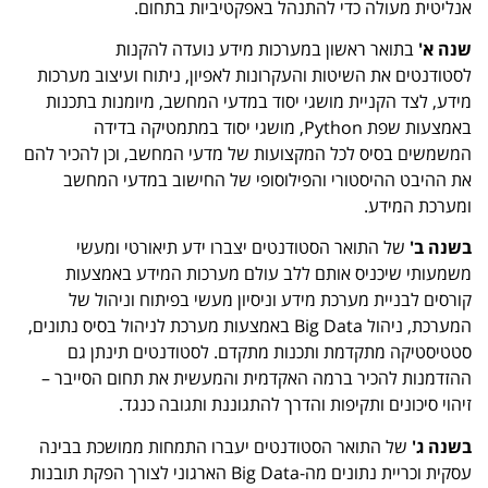
אנליטית מעולה כדי להתנהל באפקטיביות בתחום.
שנה א'
בתואר ראשון במערכות מידע נועדה להקנות
לסטודנטים את השיטות והעקרונות לאפיון, ניתוח ועיצוב מערכות
מידע, לצד הקניית מושגי יסוד במדעי המחשב, מיומנות בתכנות
באמצעות שפת Python, מושגי יסוד במתמטיקה בדידה
המשמשים בסיס לכל המקצועות של מדעי המחשב, וכן להכיר להם
את ההיבט ההיסטורי והפילוסופי של החישוב במדעי המחשב
ומערכת המידע.
בשנה ב'
של התואר הסטודנטים יצברו ידע תיאורטי ומעשי
משמעותי שיכניס אותם ללב עולם מערכות המידע באמצעות
קורסים לבניית מערכת מידע וניסיון מעשי בפיתוח וניהול של
המערכת, ניהול Big Data באמצעות מערכת לניהול בסיס נתונים,
סטטיסטיקה מתקדמת ותכנות מתקדם. לסטודנטים תינתן גם
ההזדמנות להכיר ברמה האקדמית והמעשית את תחום הסייבר –
זיהוי סיכונים ותקיפות והדרך להתגוננת ותגובה כנגד.
בשנה ג'
של התואר הסטודנטים יעברו התמחות ממושכת בבינה
עסקית וכריית נתונים מה-Big Data הארגוני לצורך הפקת תובנות