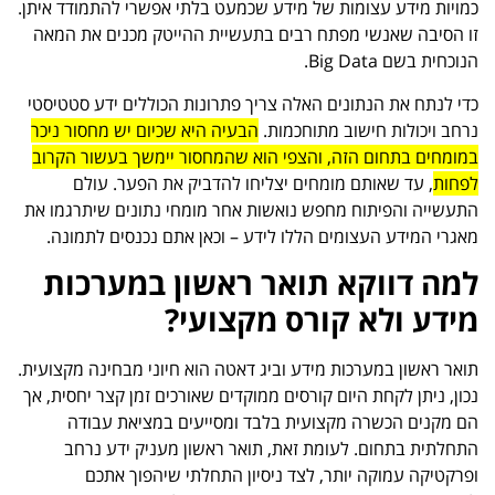
כמויות מידע עצומות של מידע שכמעט בלתי אפשרי להתמודד איתן.
זו הסיבה שאנשי מפתח רבים בתעשיית ההייטק מכנים את המאה
הנוכחית בשם Big Data.
כדי לנתח את הנתונים האלה צריך פתרונות הכוללים ידע סטטיסטי
נרחב ויכולות חישוב מתוחכמות.
הבעיה היא שכיום יש מחסור ניכר
במומחים בתחום הזה, והצפי הוא שהמחסור יימשך בעשור הקרוב
לפחות
, עד שאותם מומחים יצליחו להדביק את הפער. עולם
התעשייה והפיתוח מחפש נואשות אחר מומחי נתונים שיתרגמו את
מאגרי המידע העצומים הללו לידע – וכאן אתם נכנסים לתמונה.
למה דווקא תואר ראשון במערכות
מידע ולא קורס מקצועי?
תואר ראשון במערכות מידע וביג דאטה הוא חיוני מבחינה מקצועית.
נכון, ניתן לקחת היום קורסים ממוקדים שאורכים זמן קצר יחסית, אך
הם מקנים הכשרה מקצועית בלבד ומסייעים במציאת עבודה
התחלתית בתחום. לעומת זאת, תואר ראשון מעניק ידע נרחב
ופרקטיקה עמוקה יותר, לצד ניסיון התחלתי שיהפוך אתכם