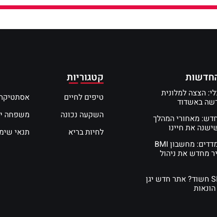
חדשות
קטגוריות
י: הצצה למלונית
טיפים לחיים
אסתטיקה 
דשה באשדוד
השקעה נכונה
משפחה י
חדש: מאחורי המהלך
שנה את חיינו
לחיות בריא
תנאי שימ
המדע של המדדים: מחשבון BMI
ר מחדש את ניהול
קיבלתם SMS חשוד? אתר חדש יגן
הונאות