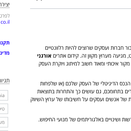
יציר
לפרטי
o.il
תקנו
ור חברות ועסקים שרוצים להיות רלוונטיים
מדיני
 מגיעה מערוץ מקוון זה. קידום אתרים
אורגני
חר SEO = Search Engine Optimization) הינו מקור איכותי ומאוד חשוב למיתוג ויוקרת העסק
תגיות
 הנכס הדיגיטלי של העסק שלכם (או שלפחות
ים בתחומכם, גם עושים כך והתחרות בתוצאות
nia
 של אנשים ועסקים על חשיבותו של ערוץ השיווק
טיפ
נולוגיות חדשות ושינויים באלגוריתמים של מנועי החיפוש.
מער