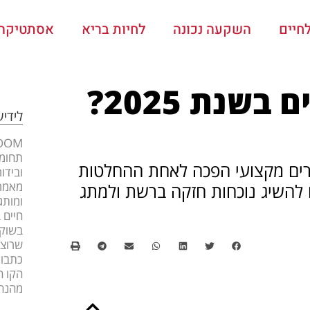
חיים
השקעה נכונה
לחיות בריא
אסתטיקה ו
שנת 2025?
לידי
תחומי
חירה במקדם אתרים מקצועי הפכה לאחת ההחלטות
ובידו
מאמרי
 להשיג נוכחות חזקה ברשת ולמתג
ומותג
חיים 
בשוק 
שרוצה
כתבות
הקו ה
מהנה