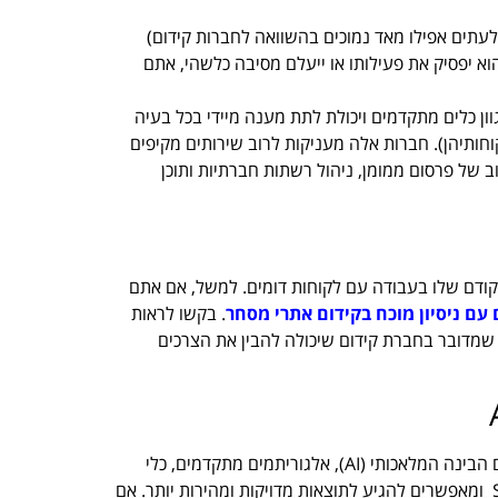
לעתים אפילו מאד נמוכים בהשוואה לחברות קידום)
א יפסיק את פעילותו או ייעלם מסיבה כלשהי, אתם
ון כלים מתקדמים ויכולת לתת מענה מיידי בכל בעיה
חותיהן). חברות אלה מעניקות לרוב שירותים מקיפים
ב של פרסום ממומן, ניהול רשתות חברתיות ותוכן
הקודם שלו בעבודה עם לקוחות דומים. למשל, אם אתם
עם ניסיון מוכח בקידום אתרי מסחר
. בקשו לראות
שמדובר בחברת קידום שיכולה להבין את הצרכים
בשנת 2025, מקדם אתרים מקצועי חייב להיות מחובר לחידושים בעולם הבינה המלאכותי (AI), אלגוריתמים מתקדמים, כלי
ניתוח מבוססי AI ושימוש באוטומציה מתקדמת משפרים את תהליכיSEO ומאפשרים להגיע לתוצאות מדויקות ומהירות יותר. אם