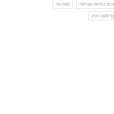
כת בטיחות מובילאיי
סופר פוד
ף תזונה ויניה