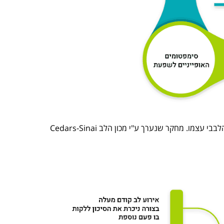
סימנים מקדימים לדום לב עלולים להופיע ארבעה שבועות לפני האירוע הלבבי עצמו. מחקר שנערך ע"י מכון הלב Cedars-Sinai