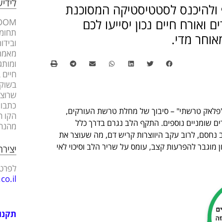
לידי
 ולהיכנס לסטטיסטיקה המסוכנת
 ואורח חיים נכון יסייעו לכם
תחומי
אוחר מדי.
ובידו
מאמרי
ומותג
חיים 
בשוק 
שרוצה
כתבות
"פלאק טרשתי" – סיבוך של מחלת טרשת העורקים,
הקו ה
ם שומניים נוספים. התקף הלב נגרם בדרך כלל
מהנה
נחסם, לרוב עקב היווצרות קריש דם, מה שעוצר את
מוגבר להפרעות קצב, עומס על שריר הלב וסיכוי לאי
יציר
לפרטי
o.il
תקנו