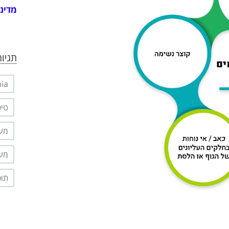
מדיני
תגיות
nia
טיפ
מער
מער
תוס