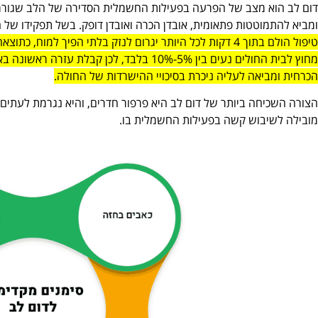
דום לב הוא מצב של הפרעה בפעילות החשמלית הסדירה של הלב שגורמת 
ומביא להתמוטטות פתאומית, אובדן הכרה ואובדן דופק. בשל תפקידו של 
טיפול הולם בתוך 4 דקות לכל היותר יגרום לנזק בלתי הפיך ל
מחוץ לבית החולים נעים בין 5%-10% בלבד, לכן 
הכרחית ומביאה לעליה ניכרת בסיכויי ההישרדות של החולה.
הצורה השכיחה ביותר של דום לב היא פרפור חדרים, והיא נגרמת לעתי
מובילה לשיבוש קשה בפעילות החשמלית בו.