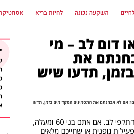
חיים
השקעה נכונה
לחיות בריא
אסתטיקה ו
 דום לב – מי
"
בחנתם את
ש
זמן, תדעו שיש
ת
ט
ט
ה
ם? אם לא אבחנתם את התסמינים המקדימים בזמן, תדעו
א
11,500 אנשים מאושפזים מדי שנה כתוצאה מהתקפי לב. אם אתם בני 60 ומעלה,
ילות גופנית או שחייכם מלאים