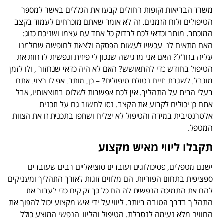
משרד הבריאות וקופות החולים קבעו את הכללים באשר למספר
הטיפולים ולוח הזמנים. זה לא אומר שאתם מוכרחים לעמוד בקצב
המוכתב. מותר וכדאי לכם לבדוק כל אחד עם עצמו ושניכם כזוג:
האם מתאים לנו עכשיו לעשות הפסקה ולצאת לחופשה שחלמנו
עליה בחו"ל? האם אני מרגישה שנכון לי פיזית ונפשית לדחות את
הטיפול בחודש כדי להתאושש? האם לא היה כדאי שנחזור , ולו לזמן
מוגבל, לשגרת חיים נטולת טיפולים? – כן, מותר. אפילו רצוי. אתם
בעלי הבית על התהליך. אין לכם אפשרות לשלוט בתוצאותיו, אבל
אתם כן יכולים לקבוע את הקצב. נסו לחשוב גם על תכנית
אלטרנטיבית במידה והטיפול לא יצליח ושתפו בתכנית זו את הצוות
המטפל.
תקבלו ליווי מאיש מקצוע
ישנם מטפלים, פסיכולוגים ועובדים סוציאליים רבים שעובדים
ספציפית בתחום הפוריות. הם מלווים זוגות לאורך התהליך ומעניקים
להם את התמיכה הנפשית לה הם כל כך זקוקים כדי לעבור את
התהליך בדרך הטובה ביותר. ליווי על ידי איש מקצוע יכול להפוך את
החוויה מלא נעימה לנסבלת. הטיפול והליווי הנפשי המוצע כולל