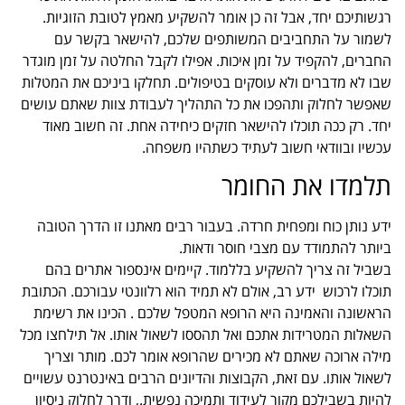
רגשותיכם יחד, אבל זה כן אומר להשקיע מאמץ לטובת הזוגיות.
לשמור על התחביבים המשותפים שלכם, להישאר בקשר עם
החברים, להקפיד על זמן איכות. אפילו לקבל החלטה על זמן מוגדר
שבו לא מדברים ולא עוסקים בטיפולים. תחלקו ביניכם את המטלות
שאפשר לחלוק ותהפכו את כל התהליך לעבודת צוות שאתם עושים
יחד. רק ככה תוכלו להישאר חזקים כיחידה אחת. זה חשוב מאוד
עכשיו ובוודאי חשוב לעתיד כשתהיו משפחה.
תלמדו את החומר
ידע נותן כוח ומפחית חרדה. בעבור רבים מאתנו זו הדרך הטובה
ביותר להתמודד עם מצבי חוסר ודאות.
בשביל זה צריך להשקיע בללמוד. קיימים אינספור אתרים בהם
תוכלו לרכוש ידע רב, אולם לא תמיד הוא רלוונטי עבורכם. הכתובת
הראשונה והאמינה היא הרופא המטפל שלכם . הכינו את רשימת
השאלות המטרידות אתכם ואל תהססו לשאול אותו. אל תילחצו מכל
מילה ארוכה שאתם לא מכירים שהרופא אומר לכם. מותר וצריך
לשאול אותו. עם זאת, הקבוצות והדיונים הרבים באינטרנט עשויים
להיות בשבילכם מקור לעידוד ותמיכה נפשית., ודרך לחלוק ניסיון