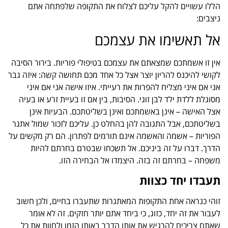
הללו עשויים להקל עליכם לצלוח את התקופה שלפתחה אתם
ניצבים:
אל תאשימו את עצמכם
אין זו אשמתכם שמצאתם את עצמכם בטיפולי פוריות. בירור הסיבה
לקושי להיכנס להריון יוצר אצל כל אחד מכם תחושה קשה: איזה גבר
אני אם איני מצליח להפרות את רעייתי. איזו אישה אני אם איני
מסוגלת ללדת ילד לבן זוגי. הסיבות, בין אם זו בעיית זרע או בעיה
אצל האישה – אינן באשמתכם ואינן בשליטתכם. הבעיות אינן
בשליטתכם, אבל התגובה להן בהחלט כן. עליכם לזכור שמול אתגר
הפוריות – אשמה והאשמה אינם תורמים לפתרון. הם רק מקשים על
הדרך. דברו על זה ביניכם. אל תשכחו שבטרם בחרתם להיות
משפחה – בחרתם זה בזה. היצמדו אל הבחירה הזו.
תעבדו יחד כצוות
זוהי כנראה אחת התקופות המאתגרות שתעברו בחיים, ולכן חשוב
לעבור את זה יחד, כזוג, כי ביחד אתם יותר חזקים. זה לא אומר
שאתם צריכים להרגיש את אותו הדבר באותו הזמן ולחוות את כל