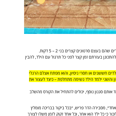
קורס שיטת הכוכבים מורכב מארבעה שלבים. בכל אחד מהם מספר שיעורים שהם בעצם סרטונים קצרים בני 2 – 5 דקות.
תכונן בעזרתם זמן קצר לפני כל תרגול עם הילד, להבין
דים חששנים או חסרי ניסיון, והוא מפתח אצלם הרגלי
ן והשני ילמד הילד נשימה מתחלפת – כיצד לעצור את
 אותם סגנון נוסף, יכולים להתחיל את הקורס מהשלב
ד״, מסבירה הדר פריש, ״בכל ביקור בבריכה מומלץ
ר כי כל ילד הוא אחר, וכל אחד זקוק לזמן משלו לצורך