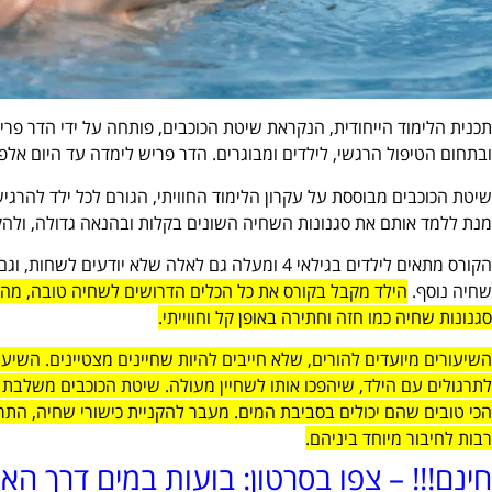
תכנית הלימוד הייחודית, הנקראת שיטת הכוכבים, פותחה על ידי הדר פרי
ובתחום הטיפול הרגשי, לילדים ומבוגרים. הדר פריש לימדה עד היום אל
שיטת הכוכבים מבוססת על עקרון הלימוד החוויתי, הגורם לכל ילד להרגי
מנת ללמד אותם את סגנונות השחיה השונים בקלות ובהנאה גדולה, ולהקנ
הקורס מתאים לילדים בגילאי 4 ומעלה גם לאלה שלא יו
שחיה נוסף.
הילד מקבל בקורס את כל הכלים הדרושים לשחיה טובה, מהרגלי
סגנונות שחיה כמו חזה וחתירה באופן קל וחווייתי.
השיעורים מיועדים להורים, שלא חייבים להיות שחיינים מצטיינים. השיע
לתרגולים עם הילד, שיהפכו אותו לשחיין מעולה. שיטת הכוכבים משלבת 
הכי טובים שהם יכולים בסביבת המים. מעבר להקניית כישורי שחיה, התרג
רבות לחיבור מיוחד ביניהם.
חינם!!! – צפו בסרטון: בועות במים דרך ה