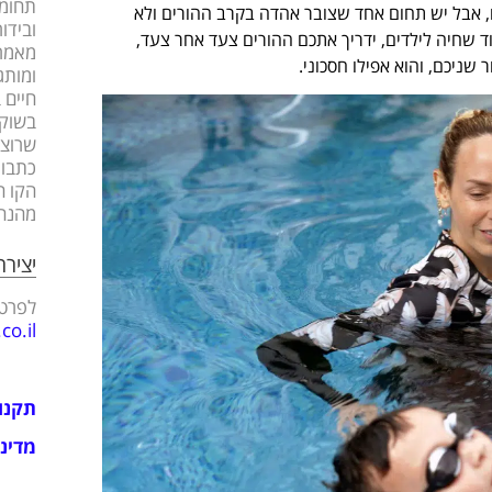
תחומי
ם, אבל יש תחום אחד שצובר אהדה בקרב ההורים ולא
ובידו
מוד שחיה לילדים, ידריך אתכם ההורים צעד אחר צעד,
מאמרי
ומותג
חיים 
בשוק 
שרוצה
כתבות
הקו ה
מהנה
יציר
לפרטי
o.il
תקנו
מדיני