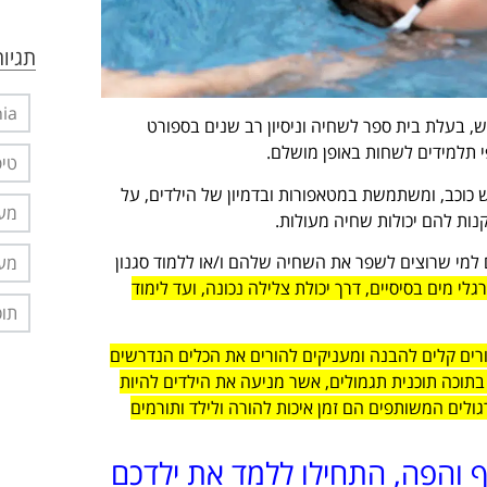
תגיות
nia
ש, בעלת בית ספר לשחיה וניסיון רב שנים בספורט
פי תלמידים לשחות באופן מושלם.
טיפ
ש כוכב, ומשתמשת במטאפורות ובדמיון של הילדים, על
מער
ות להם יכולות שחיה מעולות.
דעים לשחות, וגם למי שרוצים לשפר את השחיה שלהם ו/או ללמוד סגנון
מער
 מים בסיסיים, דרך יכולת צלילה נכונה, ועד לימוד
תוס
ורים קלים להבנה ומעניקים להורים את הכלים הנדרשים
בתוכה תוכנית תגמולים, אשר מניעה את הילדים להיות
ולים המשותפים הם זמן איכות להורה ולילד ותורמים
אף והפה, התחילו ללמד את ילדכם