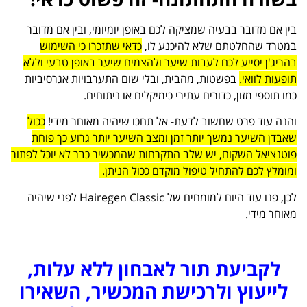
בין אם מדובר בבעיה שמציקה לכם באופן יומיומי, ובין אם מדובר
במטרד שהחלטתם שלא להיכנע לו,
כדאי שתזכרו כי השימוש
בהריג'ן יסייע לכם לעבות שיער ולהצמיח שיער באופן טבעי וללא
תופעות לוואי.
בפשטות, מהבית, ובלי שום התערבויות אגרסיביות
כמו תוספי מזון, כדורים עתירי כימיקלים או ניתוחים.
והנה עוד פרט שחשוב לדעת- אל תחכו שיהיה מאוחר מידי!
ככול
שאבדן השיער נמשך יותר זמן ומצב השיער יותר גרוע כך פוחת
פוטנציאל השקום, יש שלב התקרחות שהמכשיר כבר לא יוכל לפתור
ומומלץ לכם להתחיל טיפול מוקדם ככול הניתן.
לכן, פנו עוד היום למומחים של Hairegen Classic לפני שיהיה
מאוחר מידי.
לקביעת תור לאבחון ללא עלות,
לייעוץ ולרכישת המכשיר, השאירו