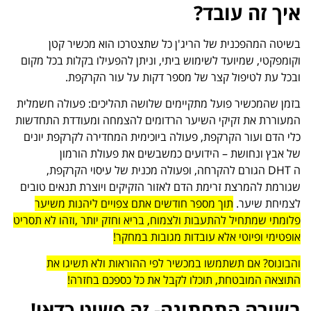
איך זה עובד?
בשיטה המהפכנית של הריג'ן כל שתצטרכו הוא מכשיר קטן
וקומפקטי, שמיועד לשימוש ביתי, וניתן להפעילו בקלות בכל מקום
ובכל עת לטיפול קצר של מספר דקות על עור הקרקפת.
בזמן שהמכשיר פועל מתקיימים שלושה תהליכים: פעולה חשמלית
המעוררת את זקיקי השיער הרדומים להצמחה ומעודדת התחדשות
כלי הדם ועור הקרקפת, פעולה ביוכימית המחדירה לקרקפת יונים
של אבץ ונחושת – הידועים כמשבשים את פעולת הורמון
ה
DHT
הגורם להקרחה, ופעולה מכנית של עיסוי הקרקפת,
שגורמת להמרצת זרימת הדם לאזור הזקיקים ויוצרת תנאים טובים
לצמיחת שיער.
תוך מספר חודשים אתם צפויים ליהנות משיער
פלומתי שמתחיל להתעבות ולצמוח, בריא וחזק יותר ,וזהו לא תסריט
אופטימי ופיוטי אלא עובדות מגובות במחקר!
והבונוס? אם תשתמשו במכשיר לפי ההוראות ולא תשיגו את
התוצאה המובטחת, תוכלו לקבל את כל כספכם בחזרה!
בשורה התחתונה- זה פשוט כדאי!