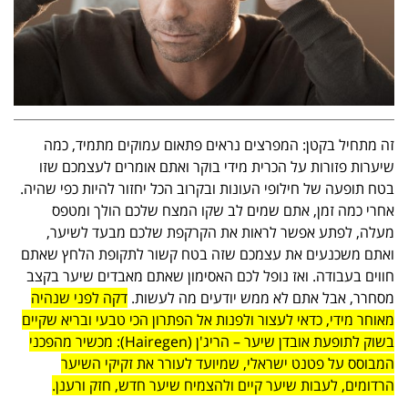
זה מתחיל בקטן: המפרצים נראים פתאום עמוקים מתמיד, כמה
שיערות פזורות על הכרית מידי בוקר ואתם אומרים לעצמכם שזו
בטח תופעה של חילופי העונות ובקרוב הכל יחזור להיות כפי שהיה.
אחרי כמה זמן, אתם שמים לב שקו המצח שלכם הולך ומטפס
מעלה, לפתע אפשר לראות את הקרקפת שלכם מבעד לשיער,
ואתם משכנעים את עצמכם שזה בטח קשור לתקופת הלחץ שאתם
חווים בעבודה. ואז נופל לכם האסימון שאתם מאבדים שיער בקצב
מסחרר, אבל אתם לא ממש יודעים מה לעשות.
דקה לפני שנהיה
מאוחר מידי, כדאי לעצור ולפנות אל הפתרון הכי טבעי ובריא שקיים
בשוק לתופעת אובדן שיער – הריג'ן (Hairegen): מכשיר מהפכני
המבוסס על פטנט ישראלי, שמיועד לעורר את זקיקי השיער
הרדומים, לעבות שיער קיים ולהצמיח שיער חדש, חזק ורענן.