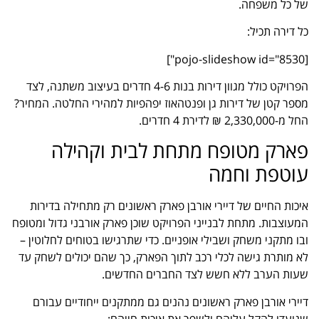
של כל משפחה.
כל דירה תכיל:
[pojo-slideshow id="8530"]
הפרויקט כולל מגוון דירות בנות 4-6 חדרים בעיצוב משתנה, לצד
מספר קטן של דירות גן ופנטהאוז יפהפיות למהירי החלטה. המחיר?
החל מ-2,330,000 ₪ לדירת 4 חדרים.
פארק מטופח מתחת לבית וקהילה
עוטפת וחמה
איכות החיים של דיירי אורבן פארק ראשונים רק מתחילה בדירות
המעוצבות. מתחת לבנייני הפרויקט שוכן פארק אורבני גדול ומטופח
ובו מתקני משחק ושבילי אופניים. כדי שתרגישו בטוחים לחלוטין –
לא מותרת גישה לכלי רכב לתוך הפארק, כך שהם יכולים לשחק עד
שעות הערב ללא חשש לצד החברים החדשים.
דיירי אורבן פארק ראשונים נהנים גם ממתקנים ייחודיים עבורם
שנועדו להקל עליהם ולשפר את איכות חייהם: