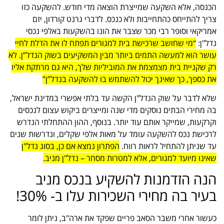
הכנסה, אלא השקעה שמייצרת הוצאה מדי חודש. להשקעה כזו
צריך להתייחס כהתחייבות ולא כנכס. לדברי גרנט קורדון, יזם
אמריקאי וסופר רבי מכר שצבר את הונו בהשקעות באלפי נכסי
נדל"ן:
“מי שחושב שרכישת בית למגורים תפתח לו את הדלת לחיי
עושר הוא למעשה התמים ביותר מבין המשקיעים בשוק הנדל”ן. לא
רק שקניית בית מצמצמת את המוביליות שלך, היא גם מרתקת אליו
את כספך, כך שאינך יכול להשתמש בו להשקעה בנדל”ן”
שלא לדבר על שוק הנדל"ן הקשה עד בלתי אפשרי במדינת ישראל,
בה מחירי הבתים נוסקים מדי שנה ומייצרים ביקוש עצום לנכסים
וקרקעות, שמייקר אותם עוד יותר. בנוסף, ההון ההתחלתי הנדרש
לרכישת נכס להשקעה עומד על מאות אלפי שקלים, ונדרשות שנים
עד שניתן להתחיל לראות רווח.
הפתרון נמצא אם כן, בסוג נדל"ן
שאינו מיועד למגורים, אלא למטרות מסחר – נדל"ן מניב.
הנה הזדמנות להשקיע בנכס מניב
בעיר בה מחירי השכירות עלו ב- 30%!
כעשור אחרי משבר הסאב פריים שפקד את ארה"ב, ניתן לומר