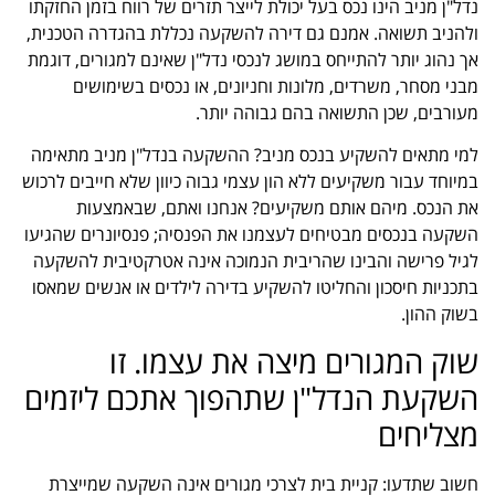
נדל"ן מניב הינו נכס בעל יכולת לייצר תזרים של רווח בזמן החזקתו
ולהניב תשואה. אמנם גם דירה להשקעה נכללת בהגדרה הטכנית,
אך נהוג יותר להתייחס במושג לנכסי נדל"ן שאינם למגורים, דוגמת
מבני מסחר, משרדים, מלונות וחניונים, או נכסים בשימושים
מעורבים, שכן התשואה בהם גבוהה יותר.
למי מתאים להשקיע בנכס מניב? ההשקעה בנדל"ן מניב מתאימה
במיוחד עבור משקיעים ללא הון עצמי גבוה כיוון שלא חייבים לרכוש
את הנכס. מיהם אותם משקיעים? אנחנו ואתם, שבאמצעות
השקעה בנכסים מבטיחים לעצמנו את הפנסיה; פנסיונרים שהגיעו
לגיל פרישה והבינו שהריבית הנמוכה אינה אטרקטיבית להשקעה
בתכניות חיסכון והחליטו להשקיע בדירה לילדים או אנשים שמאסו
בשוק ההון.
שוק המגורים מיצה את עצמו. זו
השקעת הנדל"ן שתהפוך אתכם ליזמים
מצליחים
חשוב שתדעו: קניית בית לצרכי מגורים אינה השקעה שמייצרת