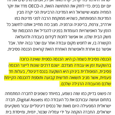
יום יום בכיס. כדי לחזק את התחושה הזאת, ה-OECD מדד את יוקר
המחיה ומצא שישראל היא המדינה הרביעית הכי יקרה מבין
המדינות המפותחות, כשהיא ממוקמת הרבה לפני מדינות כמו
ארה״ב, צרפת, בריטניה וגרמניה. מצב כזה מחייב אותנו לחשוב כל
הזמן על האפשרויות העומדות בפנינו להגדיל את ההכנסות של
משק הבית שלנו. אז אפשר לחכות לקידום בעבודה ולהעלאה
הקשורה בו, או לחפש מקום עבודה אחר עם שכר גבוה יותר. אבל
אפשר גם אחרת ולאפשרות האחרת הזאת קוראים הכנסה פסיבית.
הכנסה פסיבית כשמה כן היא: הכנסה כספית שאינה כרוכה
בהשקעת זמן או עבודה מצדכם. ישנם דרכים שונות לייצר הכנסה
פסיבית, הפופולרית ביניהן היא השקעה בנכס דיגיטלי, בעלות חד
פעמית, אשר מניב תשואה חודשית קבועה ותוספת להכנסה הקיימת
שלכם מהעבודה הרגילה שלכם.
זה פשוט בדיוק כמו שזה נשמע, במיוחד כשפונים לחברה המתמחה
בתחום ועושה עבורכם את כל העבודה כמו Digital Assets, חברה
ישראלית המפעילה היום מאות של נכסים דיגיטליים עבור משקיעים
ישראלים. החברה הוקמה על ידי עמליה שכטר, יזמית, ומייסדת בית