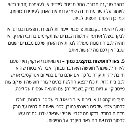
במצב טוב, זה מבורך. החל מביגוד לילדים או לעצמכם (תמיד כדאי
לשמור על קשר עם חברה שמרעננת את הארון לעיתים תכופות),
וכמו כן רהיטים וחפצים לבית.
תוכלו להיעזר בקבוצות פייסבוק ייעודיות למסירת חפצים ובגדים, או
לבקר בשלל אירועי החלפות הבגדים שמתקיימים ברחבי הארץ, ואז
תהיה לכם הזדמנות מעולה לנקות את הארון שלכם מבגדים ישנים
שכבר אין לכם מה לעשות איתם.
5. צאו לחופשות בתקציב נמוך –
מי מאיתנו לא זקוק מידי פעם
לאוויר לנשימה? חופשה היא דבר מבורך, אבל לא בטוח שהיא
חייבת להיות יקרה כל כך. אם אתם גרים במיקום אטרקטיבי או יש
לכם בית גדול, תוכלו לבצע החלפת בתים לצורך חופשה (יש קבוצות
פייסבוק ייעודיות בדיוק בשביל זה) עם הוצאה אפסית על לינה.
העדיפו קמפינג או דירות אייר בי-אנד-בי על פני מלונות, תוכלו
לחסוך אלפי שקלים בשנה! כמובן, לפני שאתם חולמים על טרק
מדהים בחו"ל, בדקו מה לגביי שביל ישראל שלנו, גם זה עשוי
לחסוך לכם את ההוצאה היקרה על הטיסות.