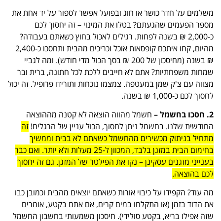
משלמים על חדר כושר או חוג ובפועל אפשר לספור על יד אחת את
מספר הפעמים שהגעתם? בטלו את המינוי – זה יחסוך לכם
כ-2,000 ₪ בשנה לפחות. רגילים לאכול בחוץ כשאתם בעבודה?
מהיום, קחו איתכם קופסאות אוכל וכריכים מהבית ותחסכו כ-2,400
₪ בשנה (מחיסכון של 200 ₪ בסך הכול מדי חודש). ומה לגביי
שמחות משפחתיות? אתם לא חייבים ללכת לכל חתונה, ברית ובר
מצווה עם צ'ק שמן במעטפה. צמצמו נוכחות ותורידו פרופיל. זה יכול
לחסוך לכם כ-1,000 ₪ בשנה.
2. חסכו בחשמל –
חשמל מהווה הוצאה לא קטנה מההוצאה
החודשית שלנו. בחשמל ניתן לחסוך, הכול עניין של הרגלים!
זה
מתחיל בניתוק מכשירים מהחשמל כשאתם לא בבית וממשיך
בחימום הבית במזגן בלבד, המכוון ל-25 מעלות ולא יותר. ואם כבר
בענייני מזגנים עסקינן – נקו את הפילטר של המזגן. גם זה יחסוך
לכם בהוצאה.
מה עוד? הקפידו על כיבוי אורות כשאתם יוצאים מהבית וכמובן כבו
את הדוד בזמן (או התקלחו במים קרים, אם אתם בקטע, אומרים
שזה אפילו בריא, בקטע סולידי). חיסכון משמעותי בחשבון החשמל