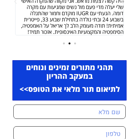
היית
היה קשה לצפות מראש. אני מקווה שהמקרה האישי
ובין ד
שלי יעלה מדי פעם מול נשים שמגיעות עם מקרה
רגע וב
 הוא
דומה. הגעתי עם IUGR מוקדם וחמור שהתגלה
אמונה.
בשבוע 24 ובתי נולדה בתחילת שבוע 33, פייטרית
בריאו
אמיתית! תודה מעומק הלב לך אריאל על האמפטיה,
הסימפטיה והמקצועיות האינסופית. אזכור תמיד!
תהני מתורים זמינים ונוחים
במעקב ההריון
לתיאום תור מלאי את הטופס>>