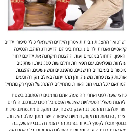
רפרטואר ההצגות מבית תיאטרון הילדים הישראלי כולל סיפורי ילדים
קלאסיים ואגדות ילדים מוכרות ביניהם הדייג ודג הזהב, הנסיכה
והאפון, החתול במגפיים ועוד. ההצגות תיקחנה את ילדיכם לתוך
עולמות מופלאים, עם תפאורות ותלבושות ססגוניות, ושחקנים
מוכשרים בעיבודים חדשניים, מהפנטים ומשעשעים. ההצגות
אורכות קצת פחות משעה, והן תתקיימנה באולם מקורה ונעים
המותאם לכל תנאי מזג האוויר. מתחילים להתרגש? הכיף רק מתחיל.
כחצי שעה לפני ואחרי ההופעה, אתם מוזמנים להסתובב בשטח
וליהנות משלל הפעילויות שאנשי הפסטיבל הכינו עבורכם. הילדים
ישר יתלהבו מההפנינג הענק בשטח, עם מתקנים מתנפחים, פינות
יצירה, סדנאות מרתקות, ודמויות שיצאו היישר מתוך עולם האגדות.
בנוסף תוכלו לקפוץ לביקור בפינת החי הצמודה בגני יהושע, בה
מקרקרות בנות היענה ומטיילים האיילים המתוקים. כל הקסם הזה