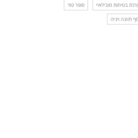
כת בטיחות מובילאיי
סופר פוד
ף תזונה ויניה