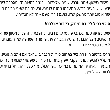
"טיפול ראשון, אחרי ארבע שנים של כלום – נגמר בתאומות". מספרת ליהי
ידעו שיש בעיה בזרע, התעלמו ממנה לגמרי. ובעצם מה שאני מבינה היום 
שהוא טוב יותר מהשכן שלו, ופעם אחרי פעם – זה לא הצליח".
סיכוי כפול ללידת תינוק, בקרוב אצלכם!
שיטת זו פורסמה בכתבי עת מדעיים רבים ונחשבת לחדשנית מכיוון שהיא
התקינים אצל הגבר. השיטה מגבירה את שיעור ההשרשה של העוברים, מ
2 את הסיכוי ללידת יילוד חי.
מרכז ברטוב הוא המוביל בתחום פוריות הגבר בישראל. אם אתם מעוניינים ב
מומלץ להגיע למרכז ולקבל ייעוץ בתחום הפוריות שעשוי לשנות את חיי
הבעיה, ולאחריה המומחים במרכז יעשו הכול, עד לטלפון המיוחל בו יודיע
לרווחה – ולחייך.