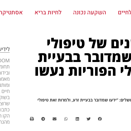
חיים
השקעה נכונה
לחיות בריא
אסתטיקה ו
ם של טיפולי
לידי
 שמדובר בבעיית
י הפוריות נעשו
תחומי
ובידו
מאמרי
ומותג
חיים 
בשוק 
לים: “ידעו שמדובר בבעיית זרע, ולמרות זאת טיפולי
שרוצה
כתבות
הקו ה
מהנה