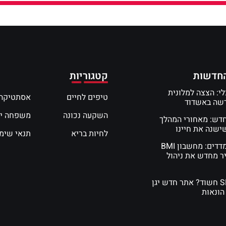
חדשות
קטגוריות
י: הצצה למלונית
טיפים לחיים
אסתטיקה 
דשה באשדוד
השקעה נכונה
משפחה י
חדש: מאחורי המהלך
שנה את חיינו
לחיות בריא
תנאי שימ
המדע של המדדים: מחשבון BMI
ר מחדש את ניהול
קיבלתם SMS חשוד? אתר חדש יגן
הונאות