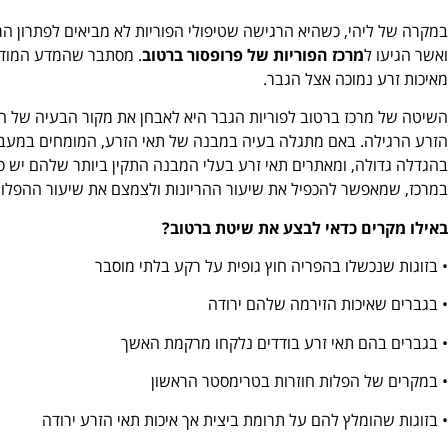
במקרה של ליהי, כשהיא הרגישה שטיפולי הפוריות לא מביאים לפתרון הר
ואשר הגיעו ל
מרכז הפוריות של פרופסור ברטוב
. מסתבר שהמדע המודרנ
מאיכות זרע נמוכה אצל הגבר.
השיטה של מרכז ברטוב לפוריות הגבר היא לאבחן את מקור הבעיה של ה
הזרע הרגילה. באם מתגלה בעיה במבנה של תאי הזרע, המומחים במעבד
בהגדלה גדולה, ומאתרים תאי זרע בעלי המבנה התקין ביותר שלהם יש סיכוי 
במרכז, שמאפשר להכפיל את שיעור ההריונות ולצמצם את שיעור ההפלות
באילו מקרים כדאי לבצע את שיטת ברטוב?
• בזוגות שנכשלו בהפריה חוץ גופית על רקע בלתי מוסבר
• בגברים שאיכות הזירמה שלהם ירודה
• בגברים בהם תאי זרע בודדים נלקחו מרקמת האשך
• במקרים של הפלות חוזרות בטרימסטר הראשון
• בזוגות שהומלץ להם על תרומת ביצית אך איכות תאי הזרע ירודה