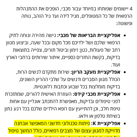
4 יישומים שפותחו במיוחד עבור מכבי, הופכים את ההתנהלות
הרפואית של כל המטופלים, מגיל לידה ועד גיל הזהב, נוחה
ופשוטה:
אפליקציית הבריאות של מכבי:
גישה מהירה ונוחה לתיק
הרפואי שלכם ושל ילדיכם מכל מקום ובכל שעה, וביצוע מגוון
רחב של פעולות, כגון: זימון וביטול תורים, צפייה בתוצאות
בדיקות, בקשת החזרים כספיים, איתור שירותים ברחבי הארץ
ועוד.
אפליקציית מעקב הריון:
שירות מתקדם לנשים הרות,
הכולל מגוון הסברים ודגשים על שלבי ההריון השונים,
בדיקות מומלצות בכל שבוע וכתבות רלוונטיות.
אפליקציית מכבי קידס:
העוזרת האישית להורים, שמתזכרת
לפני טיפולים ובדיקות, מאפשרת להתכתב אונליין עם אחות
טיפת חלב, וכן להתייעץ עם רופא הילדים שלכם בכל רגע נתון
בשיחת טלפון או וידאו.
אפליקציית K:
פיתוח טכנולוגי חדשני המאפשר אבחנה
מדוייקת למגוון עצום של מצבים רפואיים, כולל המשך טיפול