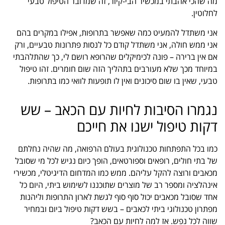
מה שהכי אהבתי במכשיר הבי-קיור, זה שמדובר הטיפול טבעי
לחלוטין.
אני משתדל להמעיט כמה שאפשר בתרופות, אפילו במקרים בהם
אני ממש חולה, אני משתדל קודם כל לנסות פתרונות טבעיים, ורק
אם אין ברירה – פונה לכימיקלים שהרופא רושם לי, כך שהתלהבתי
במיוחד מכך שלא מעורבים בתהליך הזה שום חומרים. זהו טיפול
טבעי, שאין בו שום סיכונים ואין לו תופעות לוואי כמו בתרופות.
נגמרו הסיבות לחיות עם הכאב – שש
דקות טיפול ישנו את חייכם
כמו בכל התפתחות טכנולוגית בעולם הרפואה, מה שהיה נחלתם
של בתי חולים, רופאים וספורטאים, הופך כיום נגיש לכל מי שסובל
מכאבים ורוצה להקל עליהם. ממש כמו המדחום הדיגיטלי, מכשירי
אינהלציה ומספר רב של מוצרים שתוכננו לשימוש ביתי, היום כל
אחד שסובל מכאבים יכול סוף סוף לגשת לארון התרופות וליהנות
מפתרון טכנולוגי ביתי לכאבים – בשש דקות טיפול ביום ובמחיר
שווה לכל נפש. אז למה לחיות עם הכאב?