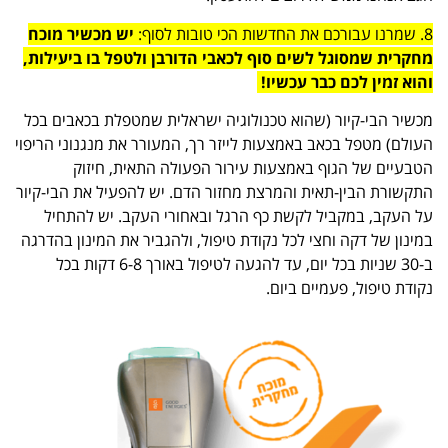
8. שמרנו עבורכם את החדשות הכי טובות לסוף:
יש מכשיר מוכח
מחקרית שמסוגל לשים סוף לכאבי הדורבן ולטפל בו ביעילות,
והוא זמין לכם כבר עכשיו!
מכשיר הבי-קיור (שהוא טכנולוגיה ישראלית שמטפלת בכאבים בכל
העולם) מטפל בכאב באמצעות לייזר רך, המעורר את מנגנוני הריפוי
הטבעיים של הגוף באמצעות עירור הפעולה התאית, חיזוק
התקשורת הבין-תאית והמרצת מחזור הדם. יש להפעיל את הבי-קיור
על העקב, במקביל לקשת כף הרגל ובאחורי העקב. יש להתחיל
במינון של דקה וחצי לכל נקודת טיפול, ולהגביר את המינון בהדרגה
ב-30 שניות בכל יום, עד להגעה לטיפול באורך 6-8 דקות בכל
נקודת טיפול, פעמיים ביום.