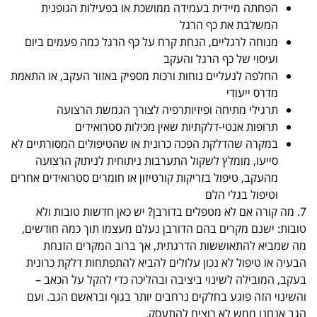
הפחתה מיידית בעמידה ממושכת או בפעילות הגופנית
המשלבת את כף הרגל
מנוחה לרגליים, הנחת קרח על כף הרגל כמה פעמים ביום
ועיסוי של כף הרגל והעקב
החלפה לנעליים נוחות ורכות מספיק באזור העקב, או התאמת
מדרס ייעודי
תרגילי מתיחה ופיזיותרפיה לצורך הגמשת הרצועה
תרופות אנטי-דלקתיות שאין מכילות סטרואידים
במקרה שהדלקת הפכה כרונית או שהטיפולים המסורתיים לא
סייעו, מומלץ לשקול התערבות ניתוחית לניתוק הרצועה
מהעקב, טיפול בזריקות קורטיזון או חומרים סטרואידים אחרים
וטיפול בגלי הלם
7. מה קורה אם לא מטפלים בדורבן? יש כאן חדשות טובות ולא
טובות: ישנם מקרים בהם הדורבן נעלם מעצמו תוך כמה חודשים,
מה שמביא להתאוששות הדרגתית, אך ברוב המקרים הזנחת
הבעיה או טיפול לא נכון עלולים להביא להתפתחות דלקת כרונית
בעקב, המובילה לשינוי ביציבה ובהליכה כדי להקל על הכאב –
והשינוי הזה פוגע בחלקים נרחבים יותר בגוף ובראשם הגב. ועם
הגב אנחנו ממש לא רוצים להתעסק.