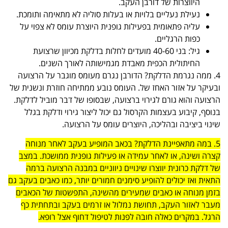
היווצרות של דורבן העקב.
נעילת נעליים בלויות או בעלות סוליה לא מתאימה ותומכת.
עליה פתאומית בפעילות גופנית היוצרת עומס לא צפוי על
כפות הרגליים.
גיל: בני 40-60 מועדים לחלות בדלקת מכיוון שרצועת
החיתולית הכפית מאבדת מגמישותה לאורך השנים.
4. ממה נגרמת הדלקת? הדורבן נגרם מעומס מוגבר על הרצועה
ובעיקר על אזור האחז של. העומס נובע ממתיחה חוזרת ונשנית של
הרצועה והוא גורם לגירוי ברצועה, שבסופו של דבר מוביל לדלקת.
בנוסף, קיבוע בעצמות הקרסול גם יכול ליצור גירוי ודלקת בגלל
שינוי ביציבה ובהליכה, היוצרים עומס על הרצועה.
5. במה מתאפיינת הדלקת? בכאב המופיע בעקב לאחר מנוחה
קצרה ושינה, או לאחר עמידה או פעילות גופנית ממושכת. במצב
של דלקת כרונית יווצרו שינויים ניווניים במבנה הרצועה ברמה
התאית ואז יכולים להופיע סימנים חמורים יותר, כמו כאבים בעקב גם
בזמן מנוחה או כאבים שמעירים מהשינה, התפשטות של הכאבים
מעבר לאזור העקב, תחושת נמלול או זרמים בעקב ובתחתית כף
הרגל. במקרים כאלה חובה לפנות לטיפול דחוף אצל רופא.