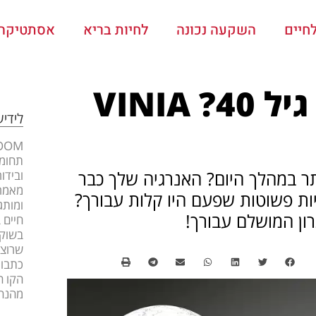
חיים
השקעה נכונה
לחיות בריא
אסתטיקה ו
מרגישים עייפות אחרי גיל 40? VINIA
לידי
תחומי
רבה יותר במהלך היום? האנרגיה שלך כבר
ובידו
מאמרי
ות פשוטות שפעם היו קלות עבורך?
ומותג
חיים 
בשוק 
שרוצה
כתבות
הקו ה
מהנה