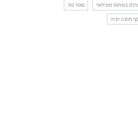
כת בטיחות מובילאיי
סופר פוד
ף תזונה ויניה