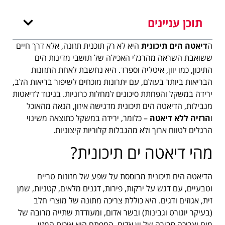
תוכן עניינים
ה
דיאטה הים תיכונית
היא לא רק תוכנית תזונה, אלא דרך חיים
ששואבת השראה מהרגלי האכילה של תושבי מדינות הים
התיכון, כמו יוון, איטליה וספרד. היא נחשבת לאחת התזונות
הבריאות ביותר בעולם, עם יתרונות מוכחים לשיפור בריאות הלב,
ירידה במשקל והפחתת סיכונים למחלות כרוניות. בניגוד לדיאטות
מגבילות, הדיאטה הים תיכונית מדגישה איזון, הנאה מהאוכל
ו
הרזיה ללא דיאטה
– כלומר, ירידה במשקל כתוצאה משינוי
הרגלים לטווח ארוך ולא מהגבלות קלוריות קיצוניות.
מהי דיאטה ים תיכונית?
הדיאטה הים תיכונית מבוססת על שפע של מזונות טריים
וטבעיים, עם דגש על ירקות, פירות, דגנים מלאים, קטניות, שמן
זית, אגוזים ודגים. היא כוללת צריכה מתונה של מוצרי חלב
(בעיקר יוגורט וגבינות) ובשר אדום, ומעודדת שתייה מרובה של
מים וצריכה סבירה של יין אדום. המפתח הוא איכות המזון