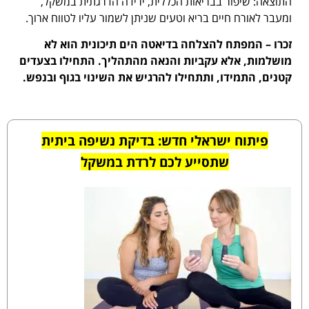
התוצאה: שיפור בבריאות הכללית, ירידה הדרגתית במשקל,
ומעבר לאורח חיים בריא וטעים שניתן לשמור עליו לטווח ארוך.
זכרו – המפתח להצלחה בדיאטה הים תיכונית הוא לא
מושלמות, אלא עקביות והנאה מהתהליך. התחילו בצעדים
קטנים, התמידו, ותתחילו להרגיש את השינוי בגוף ובנפש.
פיתוח ישראלי חדש: בדיקת נשיפה ביתית
שתסייע לכם לרדת במשקל