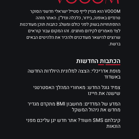
VOOOM הוא מגזין לייף סטייל ישראלי חדשני הסוקר
טרנדים באופנה, בידור, כלכלה ונדל"ן. האתר מזהה
התפתחויות בשוק לפני כולם ומשלב כתבות תוכן מעודכנות
לצד מאמרים לקידום מותגים. זהו המקום עבור קוראים
שרוצים להישאר מעודכנים ולהכיר את הלהיטים הבאים
ברשת.
הכתבות החדשות
מופת אדריכלי: הצצה למלונית היולדות החדשה
באשדוד
צמיד גוגל החדש: מאחורי המהלך האסטרטגי
שישנה את חיינו
המדע של המדדים: מחשבון BMI מתקדם מגדיר
מחדש את ניהול המשקל
קיבלתם SMS חשוד? אתר חדש יגן עליכם מפני
הונאות