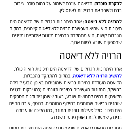
לבקרת סוכרת:
הדיאטה עוזרת לשמור על רמות סוכר יציבות
בדם ולשפר את הרגישות לאינסולין.
להרזיה ללא דיאטה:
אחד היתרונות הגדולים של הדיאטה הים
תיכונית הוא שהיא מאפשרת הרזיה ללא דיאטה קיצונית. במקום
הגבלות קשות, היא מתמקדת בבחירת מזונות איכותיים ומזינים
שמספקים שובע לטווח ארוך.
הרזיה ללא דיאטה
אחד היתרונות הגדולים של הדיאטה הים תיכונית הוא היכולת
להשיג הרזיה ללא דיאטה
. במקום להתמקד בהגבלות,
הדיאטה מעודדת בחירות בריאות שמובילות באופן טבעי לירידה
במשקל. המזונות העשירים בסיבים תזונתיים (כמו ירקות ודגנים
מלאים) תורמים לתחושת שובע, בעוד ששמן זית ודגים מספקים
שומנים בריאים שתומכים בחילוף החומרים. בנוסף, אורח החיים
הים תיכוני כולל פעילות גופנית מתונה, כמו הליכה או עבודה
בגינה, שמשתלבת באופן טבעי בשגרה.
מחקרים מראים כי אנשים שנצמדים לדיאטה הים תיכונית נוטים