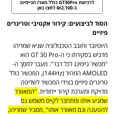
לרכישת GT30Pro כולל מארז הגיימינג
ב-₪2,100 לחצו כאן
הסוד לביצועים: קירור אקטיבי וטריגרים
פיזיים
היוטיובר וחובב הטכנולוגיה שגיא שמריהו
מדגיש בסקירתו כי ה-GT 30 Pro הוא
"מכשיר גיימינג לכל דבר". מעבר למסך ה-
AMOLED המהיר (144Hz), המכשיר כולל
טריגרים פיזיים בצידי המכשיר לשליטה
מדויקת ומערכת קירור ייחודית.
"המאוורר
שמגיע איתו ומתחבר לקייס משמש גם
להטענה וגם מאוורר אותו", מסביר שמריהו,