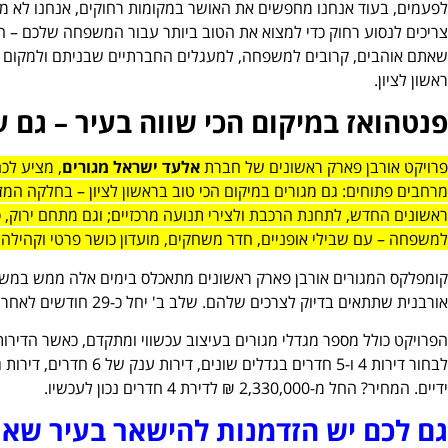
לפעמים, בעוד אנחנו מחפשים את האושר במקומות רחוקים, אנחנו לא 
צריכים לנסוע רחוק כדי למצוא את הטוב ביותר עבור המשפחה שלכם – ה
שאתם אוהבים, קרובים למשפחה, למעגלים החברתיים שבניתם ולמקום 
ראשון לציון.
פנטהואז במיקום הכי שווה בעיר – גם ע
פרויקט אורבן פארק ראשונים של חברת
אלעד ישראל מגורים
, מציע לכ
מרחבים פתוחים:
גם מגורים במיקום הכי טוב בראשון לציון – בחלקה המזר
ראשונים החדש, לתחנת הרכבת ולצירי תנועה מרכזיים; וגם מתחם ירוק, 
למשפחה
– עם שבילי אופניים, חדר משחקים, מועדון כושר פרטי וקהיל
קומפלקס המגורים אורבן פארק ראשונים מתאכלס בימים אלה ממש במשפחו
אורבנית שתתאים בדיוק לצרכים שלהם. שלב ב' יחל כ-29 חודשים לאחר קבלת היתר הבניה, שצפוי להתקבל תוך 4 חודשים.
הפרויקט כולל מספר מגדלי מגורים בעיצוב עכשווי ומתקדם, כאשר הדירות
לבחור דירות 4 ו-5 חדרים ב
ידיים. המחיר? החל מ-2,330,000 ₪ לדירת 4 חדרים נכון לעכשיו.
גם לכם יש הזדמנות להישאר בעיר שא