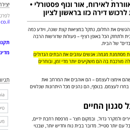
ררת לאירוח, אור ונוף פסטורלי •
יציר
רכוש דירה כזו בראשון לציון
לפרטי
o.il
הגשים את החלום, נתקל במציאות קצת שונה, ויודע כמה
ת ולתחזק הכל באופן רציף – פעולות שדורשות הרבה
תקנו
בדים" של הבית.
מדיני
ות מסתמנת מגמה: אנשים עוזבים את הבתים הגדולים
ה מורכבת בה הם משקיעים יותר מדי זמן, ובוחרים
תגיות
ם שהם אימצו לעצמם – הם אוהבים את המרחב ואת
בחרו לעצמם.
בנוסף, הם נהנים מכל היתרונות שנלווים
nia
 סגנון החיים
טיפ
ירים ולמקרר גדול, ובמקום חצר – מרפסת רחבת ידיים,
מער
 עם יותר סטייל.
מדובר בבית נוח וחדיש יותר, שבנוי