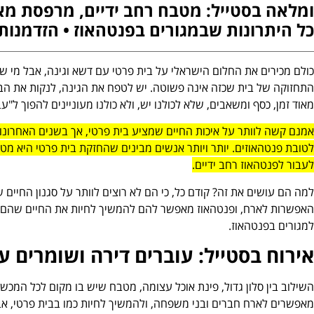
ומלאה בסטייל: מטבח רחב ידיים, מרפסת מאוו
כל היתרונות שבמגורים בפנטהאוז • הזדמנות ל
כולם מכירים את החלום הישראלי על בית פרטי עם דשא וגינה, אבל מי ש
התחזוקה של בית שכזה אינה פשוטה. יש לטפח את הגינה, לנקות את הבי
מאוד זמן, כסף ומשאבים, שלא לכולנו יש, ולא כולנו מעוניינים להפוך ל"ע
אמנם קשה לוותר על איכות החיים שמציע בית פרטי, אך בשנים האחרונ
לטובת פנטהאוזים. יותר ויותר אנשים מבינים שהחזקת בית פרטי היא מטל
לעבור לפנטהאוז רחב ידיים.
למה הם עושים את זה? קודם כל, כי הם לא רוצים לוותר על סגנון החיי
האפשרות לארח, ופנטהאוז מאפשר להם להמשיך לחיות את
החיים שהם 
למגורים בפנטהאוז.
אירוח בסטייל: עוברים דירה ושומרים על
השילוב בין סלון גדול, פינת אוכל עצומה, מטבח שיש בו מקום לכל המכש
מאפשרים לארח חברים ובני משפחה, ולהמשיך לחיות כמו בבית פרטי, אבל