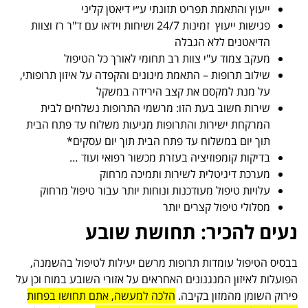
ייעוץ והתאמת תפריט תזונתי ע״י דיאטן קליני
פגישות ייעוץ זמינות 24/7 ו
שיחות וידאו עם ד"ר רז וצוות
הדיאטנים ללא הגבלה
מעקב צמוד ע"י צוות רב תחומי לאורך כל הטיפול
שילוב תרופות – התאמת מינונים והקפדה על איזון תרופותי,
על מנת למקסם את קצב הירידה במשקל
שירות חשוב בעת הזו: מרשמי התרופות נשלחים לבית
המרקחת ישירות והתרופות מגיעות משלוח עד פתח הבית
תוך יום במשלוח עד פתח הבית תוך יום עסקים*
בדיקות קומפוזיציה בעזרת מכשור רפואי ועוד …
מערכת דיגיטלית לשירות ותמיכה מרחוק
עלויות טיפול מעודכנות ונוחות יותר עבור טיפול מרחוק
מסלולי טיפול קצרים יותר
נעים להכיר: תחושת שובע
בבסיס הטיפול עומדות תרופות מרשם יעילות לטיפול בהשמנה,
הפועלות לאיזון המנגנונים האחראים על אזורי השובע במוח וכן על
פירוק השומן מהמזון בקיבה.
הלכה למעשה, אתם תחושו בפחות