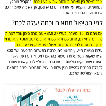
צורך לאכול בין הארוחות ובתחושת שובע ניכרת.
במקביל מומלץ
למטופלים להקפיד על אורח חיים בריא ונכון, אך לא כזה שיזכיר לכם
את תחושת התסכול מהעבר.
למי הטיפול מתאים וכמה יעלה לכם?
אם אתם בני 16 ומעלה, בעלי BMI 27+ עם גורם סיכון אחד לפחות
כמו יתר לחץ דם, טרום סכרת או סכרת, או בעלי BMI 30+ ללא גורמי
סיכון – הגעתם למקום הנכון והטיפול יהיה אפקטיבי עבורכם.
עלות פגישת הייעוץ הראשונית, כרוכה בתשלום חד פעמי של 800
ש״ח שיקוזזו מסך עלות הטיפול בהתאם למסלול הנדרש. ולאלו
מאתנו שמחזיקים פוליסת ביטוח פרטי, מומלץ לבדוק את זכאותכם
לקבלת החזרים כספיים בגין עלות הייעוץ, התרופות וכיו״ב בהתאם
לתנאי הפוליסה שלכם.