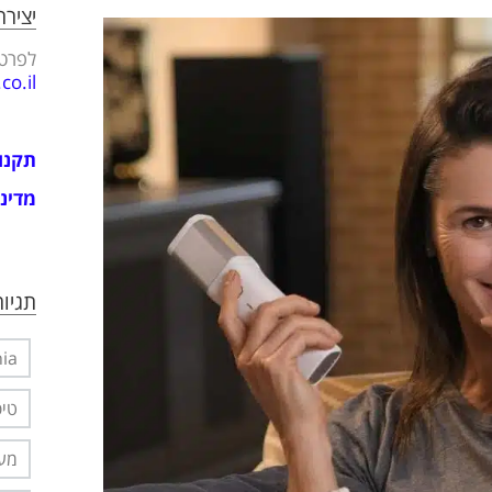
יציר
לפרטי
o.il
תקנו
מדיני
תגיות
nia
טיפ
מער