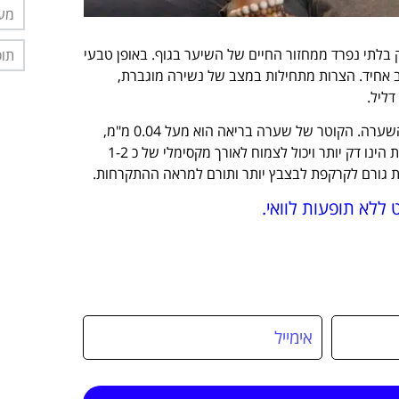
מער
בלתי נפרד ממחזור החיים של השיער בגוף. באופן טבעי
תוס
ש שצומח בקצב אחיד. הצרות מתחילות במצב של נשירה מוגברת,
ליל.
מלבד קצב הנשירה המואץ, מראה שיער דליל הוא גם פרמטר של קוטר השערה. הקוטר של שערה בריאה הוא מעל 0.04 מ"מ,
עם יכולת צמיחה לאורך של עשרות סנטימטרים. שיער פלומתי לעומת זאת הינו דק יותר ויכול לצמוח לאורך מקסימלי של כ 1-2
ת גורם לקרקפת לבצבץ יותר ותורם למראה ההתקרחות.
 ללא תופעות לוואי.