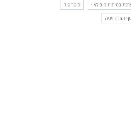
כת בטיחות מובילאיי
סופר פוד
ף תזונה ויניה