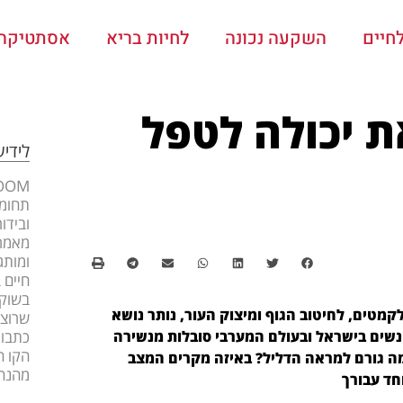
חיים
השקעה נכונה
לחיות בריא
אסתטיקה ו
ת יכולה לטפל
לידי
תחומי
ובידו
מאמרי
ומותג
חיים 
בשוק 
טים, לחיטוב הגוף ומיצוק העור, נותר נושא
שרוצה
נשים בישראל ובעולם המערבי סובלות מנשירה
כתבות
הקו ה
 מה גורם למראה הדליל? באיזה מקרים המצב
מהנה
חד עבורך