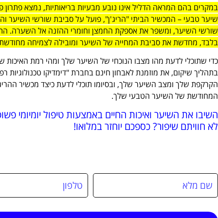
במקרים בהם המראה הדליל אינו נובע מבעיות בריאותיות, נמצא פתרון
שיער טבעי – המכשיר הביתי "הריג'ן", פועל על סביבת שורשי השיער וה
שורשי השיער, ומשפר את אספקת החמצן וחומרי ההזנה אל השערה. התמ
בלבד, מחדשת את סביבת המחייה של השיער ומובילה לצמיחה מחודשת ש
כדי שתוכלי לדעת מהו מצבו הנוכחי של השיער שלך ומהי רמת האיכות שלו – 
בתהליך שיקום, את מוזמנת לאבחון חינם בחברת "דימדיקו טכנולוגיות רפ
הקרקפת שלך ומצב השיער שלך, ובסיומו תוכלי לדעת כיצד מכשיר ההריג'ן
המחודשת של השיער הטבעי שלך.
השיבו את השיער ואיכות החיים באמצעות טיפול יומיומי פשוט
לא חוויתם שיפור? כספכם יוחזר במלואו!