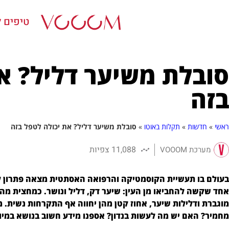
טיפים ל
סובלת משיער דליל? א
בזה
ראשי
»
חדשות
»
תקלות באוטו
»
סובלת משיער דליל? את יכולה לטפל בזה
11,088 צפיות
מערכת VOOOM
בעולם בו תעשיית הקוסמטיקה והרפואה האסתטית מצאה פתרון לקמ
אחד שקשה להחביאו מן העין: שיער דק, דליל ונושר. כמחצית מה
מוגברת ודלילות שיער, אחוז קטן מהן יחווה אף התקרחות נשית.
מחמיר? האם יש מה לעשות בנדון? אספנו מידע חשוב בנושא במיו