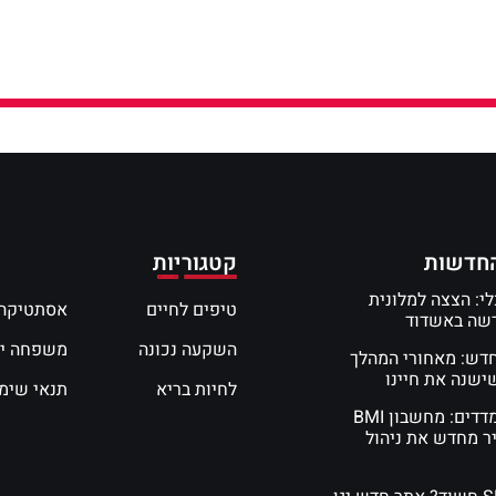
חדשות
קטגוריות
י: הצצה למלונית
טיפים לחיים
אסתטיקה 
דשה באשדוד
השקעה נכונה
משפחה י
חדש: מאחורי המהלך
שנה את חיינו
לחיות בריא
תנאי שימ
המדע של המדדים: מחשבון BMI
ר מחדש את ניהול