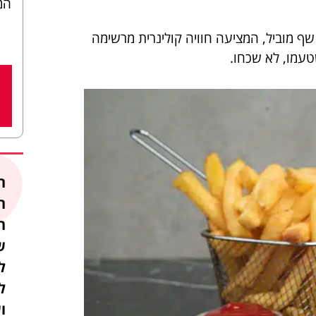
המ
ף מוביל, המציעה חוויה קולינרית מרשימה
עמו, לא שכחו.
ה
ח
ה
ש
ל
ל
ו