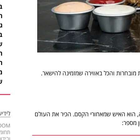
ה
ג
ב
ת
ה
מ
ת מובחרות והכל באווירה שמזמינה להישאר.
ש
לידי
, עם ניסיון של 16 שנה בקולינריה, הוא האיש שמאחורי הקסם. הכיר את העולם
ן מספר:
תחומי
ובידו