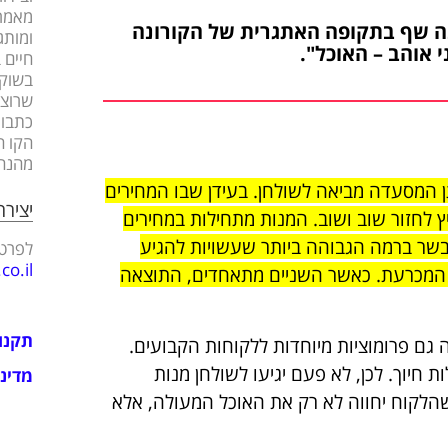
מאמרי
ה שף בתקופה האתגרית של הקורונה
ומותג
אוהב – האוכל".
חיים 
בשוק 
שרוצה
כתבות
הקו ה
מהנה
המסעדה מביאה לשולחן. בעידן שבו המחירים
יציר
לחזור שוב ושוב. המנות מתחילות במחירים
גם מנות בשר ברמה הגבוהה ביותר שעשויות להגיע
לפרטי
o.il
האיכות היא המכרעת. כאשר השניים מתאחדים, התוצאה
תקנו
גם פרומוציות מיוחדות ללקוחות הקבועים.
חיוך. לכן, לא פעם יגיעו לשולחן מנות
מדיני
שהלקוח יחווה לא רק את האוכל המעולה, אלא