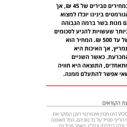
במחירים סבירים של 45 ₪, אך
גורמטים בינינו יוכלו למצוא
ם מנות בשר ברמה הגבוהה
יותר שעשויות להגיע לסכומים
של עד 500 ₪. המחיר הוא
מריץ, אך האיכות היא
מכרעת. כאשר השניים
תאחדים, התוצאה היא חוויה
אי אפשר להתעלם ממנה.
עת הקוראים
VOOOM הינו מגזין אינטרנטי רענן הסוקר את
 הלייף סטייל על כל גווניהם, החל מאופנה
ר וכלה בכלכלה ונדל"ן. האתר מכיל גם