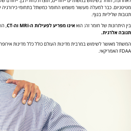
לאחרונה, הוחל בשימוש במשתלים ייחודיים, תוצרת כחול-לבן. ייחודם ש
מטיטניום. כבר למעלה מעשור משמש החומר כמשתל בתחומי כירורגיה שונים
תגובות שליליות בגוף.
בין היתרונות של חומר זה: הוא
אינו מפריע לפעילות ה-MRI וה-CT
, הו
תגובה אלרגית.
המשתל מאושר לשימוש במרבית מדינות העולם כולל כלל מדינות אירופה, א
FDAA האמריקאי.