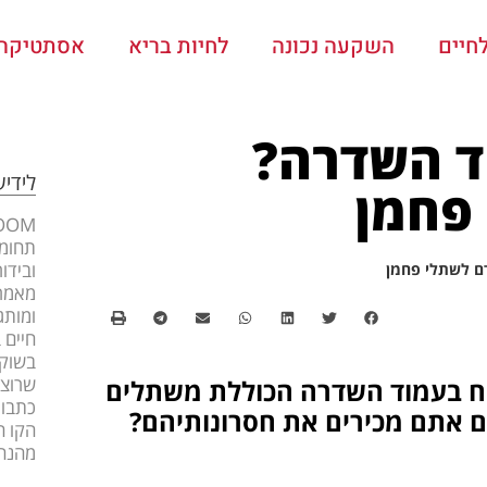
חיים
השקעה נכונה
לחיות בריא
אסתטיקה ו
ד השדרה?
לידי
פחמן
תחומי
ובידו
ם לשתלי פחמן
מאמרי
ומותג
חיים 
בשוק 
שרוצה
וח בעמוד השדרה הכוללת משתלים
כתבות
אם אתם מכירים את חסרונותיהם?
הקו ה
מהנה