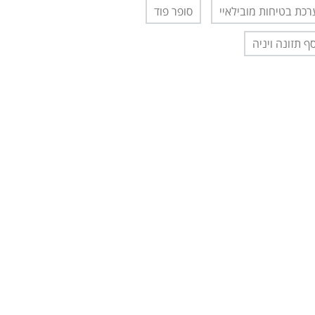
כת בטיחות מובילאיי
סופר פוד
ף תזונה ויניה