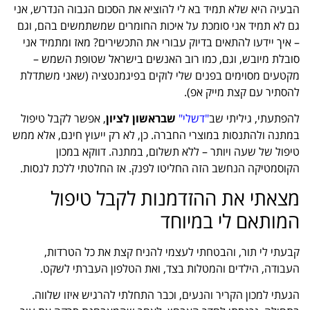
הבעיה היא שלא תמיד בא לי להוציא את הסכום הגבוה הנדרש, אני
גם לא תמיד אני סומכת על איכות החומרים שמשתמשים בהם, וגם
– איך יידעו להתאים בדיוק עבורי את התכשירים? מאז ומתמיד אני
סובלת מיובש, וגם, כמו רוב האנשים בישראל שטופת השמש –
מקטעים מסוימים בפנים שלי לוקים בפיגמנטציה (שאני משתדלת
להסתיר עם קצת מייק אפ).
להפתעתי, גיליתי
ש
ב
"דשלי"
שבראשון לציון
, אפשר לקבל טיפול
במתנה ולהתנסות במוצרי החברה. כן, לא רק ייעוץ חינם, אלא ממש
טיפול של שעה ויותר – ללא תשלום, במתנה. דווקא במכון
הקוסמטיקה הנחשב הזה החליטו לפנק. אז החלטתי ללכת לנסות.
מצאתי את ההזדמנות לקבל טיפול
המותאם לי במיוחד
קבעתי לי תור, והבטחתי לעצמי להניח קצת את כל הטרדות,
העבודה, הילדים והמטלות בצד, ואת הטלפון העברתי לשקט.
הגעתי למכון הקריר והנעים, וכבר התחלתי להרגיש איזו שלווה.