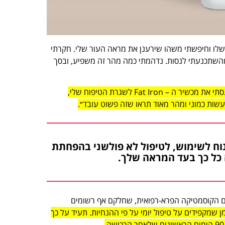
ושה את שלו וחיפשתי משהו שירענן את מראה העור שלי. חקרתי
ינטרנט כל מיני מוצרים וטיפולים עד שנתקלתי בפרסום של Fat Iron והשתכנעתי לנסות. נדהמתי כמה מהר זה משפיע, ובסך
גם ליאורה, בת 45 ממודיעין, מתרגשת לספר על המכשיר המהפכני: ״הכנסתי את מכשיר ה – Fat Iron לשגרת הטיפוח שלי,
שות כמוני ומהר מאוד תראו שזה פשוט עובד״.
Fa, מכשיר קומפקטי ונוח לשימוש, לטיפול לא פולשני בהפחתת
 כל כך בעד המראה שלך.
חום הקוסמטיקה הפרא-רפואית, שחלקם אף רשומים
 בטוחה ביעילות הטיפול במכשיר ה-Fat Iron, כל זמן שמקפידים על טיפול יומי על פי ההנחיות. תעיד על כך