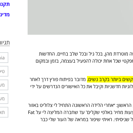
תקנו
מדיני
תגיות
ה מוטרדת מהן, בכל גיל ובכל שלב בחיים. החדשות
nia
ומפקטי שכל אחת יכולה להפעיל בעצמה, בזמן ובמקום
טיפ
קשים ביותר בקרב נשים.
מדובר בפיתוח פורץ דרך לאחר
מער
יות חדשניות וקיבל את כל האישורים הנדרשים על ידי
מער
בוע הראשון: ״אחרי הלידה הראשונה התחיל לי צלוליט באזור
הישבן וזה מאוד הציק לי. ביררתי על טיפולים בכל מיני מכונים וקיבלתי הצעות מחיר באלפי שקלים' עד שחברה המליצה לי על Fat
תוס
ים 90 יום ניסיון אז ניסיתי, ומזל שניסיתי. ראיתי שיפור במראה של העור שלי כבר