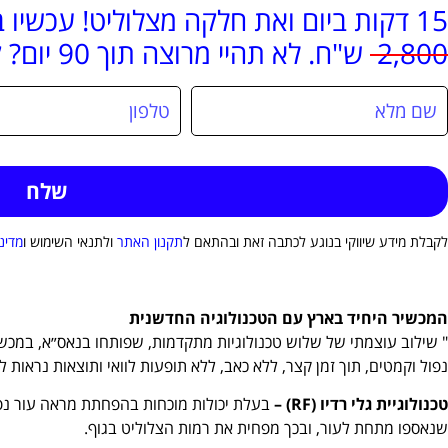
15 דקות ביום ואת חלקה מצלוליט! עכשיו במחיר מבצע: 1,800 ש"ח במקום
2,800
ש"ח. לא תהיי מרוצה תוך 90 יום? קבלי החזר כספי!
לקבלת מידע שיווקי בנוגע לכתבה זאת ובהתאם ל
תקנון האתר
ולתנאי השימוש ו
מדינ
המכשיר היחיד בארץ עם הטכנולוגיה החדשנית
נפול וקמטים, תוך זמן קצר, ללא כאב, ללא תופעות לוואי ותוצאות נראות ל
טכנולוגיית גלי רדיו (RF) –
בעלת יכולות מוכחות בהפחתת מראה עור נפול
שנאספו מתחת לעור, ובכך מפחית את רמות הצלוליט בגוף.