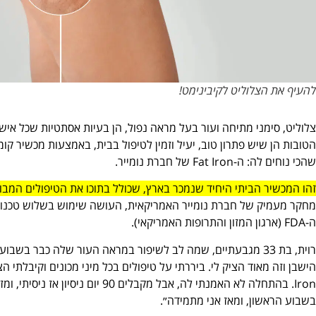
להעיף את הצלוליט לקיבינימט!
צלוליט, סימני מתיחה ועור בעל מראה נפול, הן בעיות אסתטיות שכל איש
הטובות הן שיש פתרון טוב, יעיל וזמין לטיפול בבית, באמצעות מכשיר ק
שהכי נוחים לה: ה-Fat Iron של חברת נומייר.
זהו המכשיר הביתי היחיד שנמכר בארץ, שכולל בתוכו את הטיפולים המבו
מחקר מעמיק של חברת נומייר האמריקאית, העושה שימוש בשלוש טכנולוג
ה-FDA (ארגון המזון והתרופות האמריקאי).
רוית, בת 33 מגבעתיים, שמה לב לשיפור במראה העור שלה כבר בש
Iron. בהתחלה לא האמנתי לה, אבל מקבל
בשבוע הראשון, ומאז אני מתמידה״.