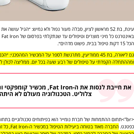
עינת, בת 52 מראשון לציון, סבלה מעור נפול ולא גמיש: ״הגיל ע
בא
הכל 15 דקות טיפול בבית. פשוט מדהים״.
ומההתחלה הקפדתי על טיפולים של רבע שעה בכל יום. ממליצה לכולן לע
את חייבת לנסות את ה-t Iron
צלוליט. הטכנולוגיה מעולם לא היתה
<br">תחום ההתמחות של חברת נומייר הוא בפיתוחים טכנולוגיים בת
כפטנט.
החברה מאוד
ההצעה של החברה להחזר כספי, במקרה של חוסר שביעות רצון במהלך 90 הימים הראשונים שלאחר הרכישה.