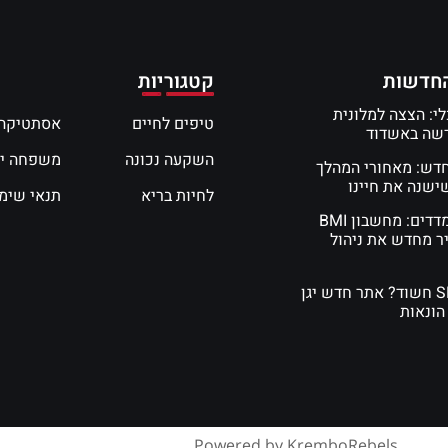
חדשות
קטגוריות
י: הצצה למלונית
טיפים לחיים
אסתטיקה 
דשה באשדוד
השקעה נכונה
משפחה י
חדש: מאחורי המהלך
שנה את חיינו
לחיות בריא
תנאי שימ
המדע של המדדים: מחשבון BMI
ר מחדש את ניהול
קיבלתם SMS חשוד? אתר חדש יגן
הונאות
Powered by KremboRebels