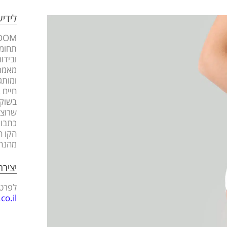
לידי
תחומי
ובידו
מאמרי
ומותג
חיים 
בשוק 
שרוצה
כתבות
הקו ה
מהנה
יציר
לפרטי
o.il