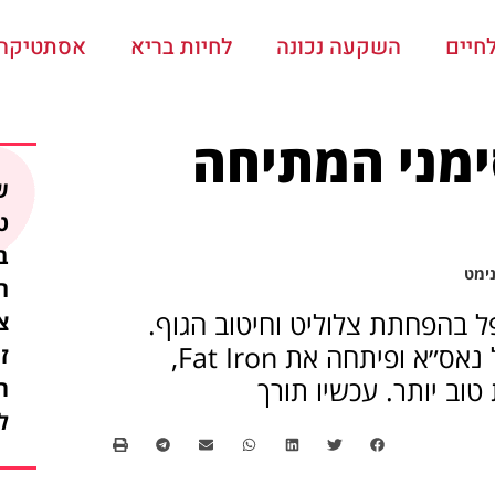
חיים
השקעה נכונה
לחיות בריא
אסתטיקה ו
ימני המתיחה
ש
ט
נימט
ה
 בהפחתת צלוליט וחיטוב הגוף.
צ
חברת נומייר האמריקאית אימצה טכנולוגיות של נאס״א ופיתחה את Fat Iron,
ז
וב יותר. עכשיו תורך
ת
ל