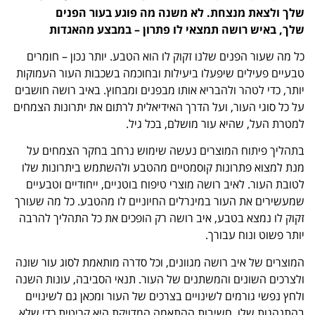
שלך ולצאת מנצחת. לא משנה מה פוגע בעור הפנים
שלך, באיש רושה תמצאי לו פתרון – במבצע מהאגדות
כל מה שעור הפנים שלנו זקוק לו הוא הטבע. יותר נכון – חומרים
טבעיים פעילים שיפעלו ביעילות ובחוכמה בשכבות העור העמוקות
יותר, כדי לטהר ולהבריא אותו מבפנים ומבחוץ. באיב רושה חושבים
על כל סוגי העור, ועל הדרך האידיאלית לרתום את יתרונות הצמחים
למטרת העל, שהיא עור מושלם, בכל גיל.
בתהליך פיתוח המוצרים נעשה שימוש נרחב בחקר הצמחים על
מנת למצוא פתרונות קוסמטיים מהטבע ולהשתמש ביתרונות שלו
לטובת העור. לאיב רושה מוצרי טיפוח בוטניים, ייחודיים וטבעיים
שמעשירים את העור במינרלים החיוניים לו מהטבע. כל מה שעורך
זקוק לו נמצא בטבע, איב רושה רק הופכים את כל התהליך להרבה
יותר פשוט ונוח עבורך.
המוצרים של איב רושה מגוונים, וכל סדרה מותאמת לסוג עור שונה
ולצרכים השונים והמשתנים של העור. תנאי הסביבה, עונות השנה
ולחץ נפשי גורמים לשינויים בצרכים של העור ומכאן גם לשינויים
בהתנהגות שלו. חשיבות ההתאמה המדויקת היא קריטית כדי שלא