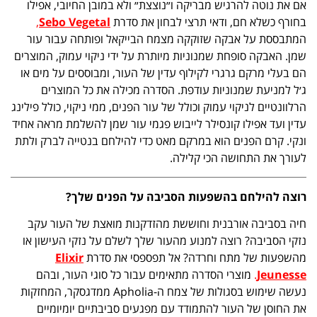
אם את נוטה להרגיש מבריקה ו״נוצצת״ ולא במובן החיובי, אפילו
בחורף כשלא חם, ודאי תרצי לבחון את סדרת
Sebo Vegetal
,
המתבססת על אבקה שזוקקה מצמח הבייקאל ופותחה עבור עור
שמן. האבקה סופחת שמנוניות מיותרת על ידי ניקוי עמוק, המוצרים
הם בעלי מרקם גרגרי לקילוף עדין של העור, ומבוססים על מים או
ג׳ל למניעת שמנוניות עודפת. הסדרה מכילה את כל המוצרים
הרלוונטיים לניקוי עמוק וכולל של עור הפנים, ממי ניקוי, כולל פילינג
עדין ועד אפילו קונסילר לייבוש פגמי עור שמן להשלמת מראה אחיד
ונקי. קרם הפנים הוא במרקם מאט כדי להילחם בנטייה לברק ולתת
לעורך את התחושה הכי קלילה.
רוצה להילחם בהשפעות הסביבה על הפנים שלך?
חיה בסביבה אורבנית וחוששת מהזדקנות מואצת של העור עקב
נזקי הסביבה? רוצה למנוע מהעור שלך לשלם על נזקי העישון או
מהשפעות של מתח וחרדה? אל תפספסי את סדרת
Elixir
Jeunesse
.
מוצרי הסדרה מתאימים עבור כל סוגי העור, ובהם
נעשה שימוש בסגולות של צמח ה-Apholia ממדגסקר, המחזקות
את החוסן של העור להתמודד עם מפגעים סביבתיים יומיומיים