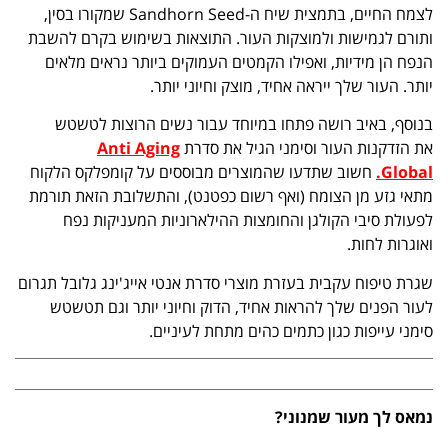
לצמח החיים, בתמצית שיח ה-Sandhorn Seed שמקורו בסין,
ותורם לגמישות ולמוצקות העור. התוצאות בשימוש בקרם להשבת
הנפח הן מידיות, ואפילו הקמטים העמוקים ביותר נראים מלאים
יותר. העור שלך ייראה אחיד, מוצק וחיוני יותר.
בנוסף, באיב רושה פתחו במיוחד עבור נשים הרוצות לטשטש
את הזדקנות העור וסימני הגיל את סדרת
Anti Aging
Global.
חשוב שתדעו שהמוצרים מבוססים על קומפלקס הלקוח
מתאי גזע מן הצומח (ואף רשום כפטנט), והתשלובת הזאת תורמת
לפעולת סיבי הקולגן והחומצות ההילארוניות המעניקות נפח
ואוגרות לחות.
שגרת טיפוח עקבית בעזרת מוצרי סדרת אנטי אייג'ינג גלובל תגרום
לעור הפנים שלך להראות אחיד, הדוק וחיוני יותר וגם תטשטש
סימני עייפות כגון כתמים כהים מתחת לעיניים.
נמאס לך מעור שמנוני?