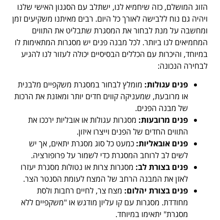
הזוג המושלם, כזה שיחמיא לנו, ישתלב עם הסגנון האישי שלנו
ויהיה גם נוח ללבישה לאורך כל היום. רבים מאיתנו משקיעים זמן
ומחשבה על מנת לבחור את המסגרת שתבליט את התווים
המחמיאים לנו ביותר. לכל מבנה פנים יש מסגרות המתאימות לו
במיוחד, והיכרות עם הכללים הבסיסיים יכולה לעזור לנו להגיע
לבחירה הנכונה:
פנים עגולות:
מומלץ לבחור במסגרת משקפיים מלבנית
או מרובעת, שמעניקה קווים חדים יותר ומאזנת את הרכות
של מבנה הפנים.
פנים מרובעות:
מסגרות עגולות או אובליות ירככו את
התווים החדים של הפנים וייצרו איזון.
פנים אובאליות:
כמעט כל סוג מסגרת יתאים, אך יש
לשים לב לרוחב המסגרת כדי לשמור על פרופורציה.
פנים בצורת לב:
מסגרות צרות או נטולות מסגרת יעזרו
לאזן את המבנה הרחב של המצח לעומת הסנטר הצר.
פנים בצורת יהלום:
מצח צר, לחיים רחבות ולסת
מחודדת. מסגרות עם קו עליון מודגש או "משקפיים ללא
מסגרת" יתאימו במיוחד.