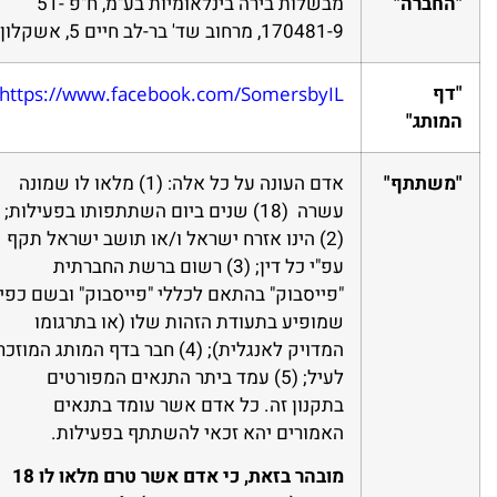
"החברה"
מבשלות בירה בינלאומיות בע"מ, ח"פ 51-
170481-9, מרחוב שד' בר-לב חיים 5, אשקלון.
"דף
https://www.facebook.com/SomersbyIL/
המותג"
"משתתף"
אדם העונה על כל אלה: (1) מלאו לו שמונה
עשרה (18) שנים ביום השתתפותו בפעילות;
(2) הינו אזרח ישראל ו/או תושב ישראל תקף
עפ"י כל דין; (3) רשום ברשת החברתית
"פייסבוק" בהתאם לכללי "פייסבוק" ובשם כפי
שמופיע בתעודת הזהות שלו (או בתרגומו
המדויק לאנגלית); (4) חבר בדף המותג המוזכר
לעיל; (5) עמד ביתר התנאים המפורטים
בתקנון זה. כל אדם אשר עומד בתנאים
האמורים יהא זכאי להשתתף בפעילות.
מובהר בזאת, כי אדם אשר טרם מלאו לו 18