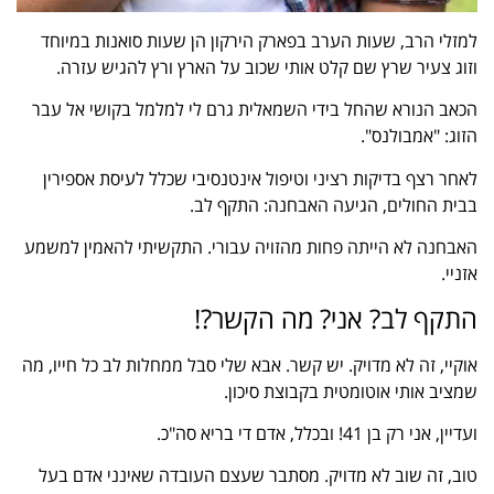
למזלי הרב, שעות הערב בפארק הירקון הן שעות סואנות במיוחד
וזוג צעיר שרץ שם קלט אותי שכוב על הארץ ורץ להגיש עזרה.
הכאב הנורא שהחל בידי השמאלית גרם לי למלמל בקושי אל עבר
הזוג: "אמבולנס".
לאחר רצף בדיקות רציני וטיפול אינטנסיבי שכלל לעיסת אספירין
בבית החולים, הגיעה האבחנה
: התקף לב.
האבחנה לא הייתה פחות מהזויה עבורי. התקשיתי להאמין למשמע
אזניי.
התקף לב? אני? מה הקשר?!
אוקיי, זה לא מדויק. יש קשר. אבא שלי סבל ממחלות לב כל חייו, מה
שמציב אותי אוטומטית בקבוצת סיכון.
ועדיין, אני רק בן 41! ובכלל, אדם די בריא סה"כ.
טוב, זה שוב לא מדויק. מסתבר שעצם העובדה שאינני אדם בעל