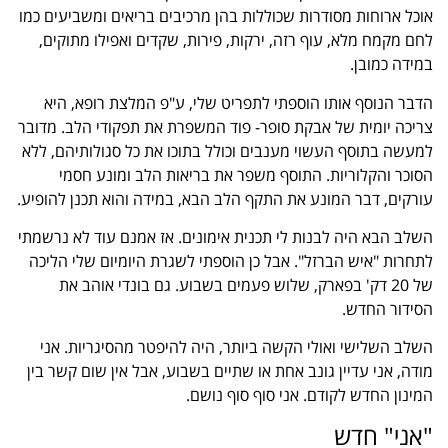
אוכל ארוחות מסודרות שכוללות בהן מרכיבים בריאים ומשביעים כמו
לחם מקמח מלא, עוף רזה, ירקות, פירות, שקדים ואפילו מתוקים,
במידה כמובן.
הדבר הנוסף אותו הוספתי לתפריט שלי, ע"פ המלצת רופא, היא
צריכה יומי
ת של אבקת סופר- פוד המ
שפרת את תפקודי הלב. מדובר
למעשה בתוסף העשוי מענבים וכולל בתוכו את כל סגולותיהם, ללא
הסוכר והקלוריות. התוסף משפר את בריאות הלב ומונע חסמי
עורקים, דבר המונע את התקף הלב הבא, במידה והוא תכנן להופיע.
השלב הבא היה לבנות לי תכנית אימונים. אז אמנם עוד לא נרשמתי
לתחרות "איש הברזל". אבל כן הוספתי לשגרת היומיום שלי הליכה
של 20 דק' בפארק, שלוש פעמים בשבוע. גם בונדי אוהב את
הסידור החדש.
השלב השלישי ואולי הקשה ביותר, היה להיפטר מהסיגריות. אני
מודה, אני עדיין גונב אחת או שתיים בשבוע, אבל אין שום קשר בין
המינון החדש לקודם. אני סוף סוף נושם.
"אני" חדש