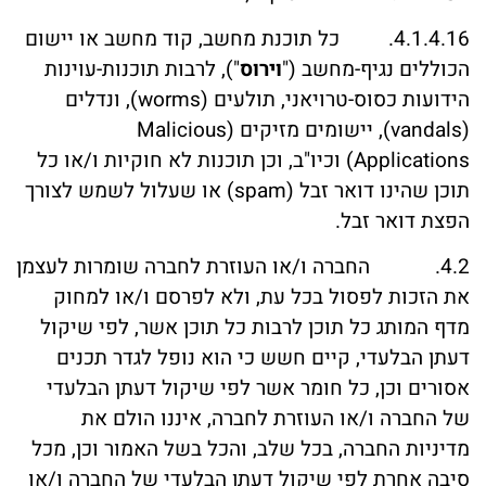
4.1.4.16. כל תוכנת מחשב, קוד מחשב או יישום
הכוללים נגיף-מחשב ("
וירוס
"), לרבות תוכנות-עוינות
הידועות כסוס-טרויאני, תולעים (worms), ונדלים
(vandals), יישומים מזיקים (Malicious
Applications) וכיו"ב, וכן תוכנות לא חוקיות ו/או כל
תוכן שהינו דואר זבל (spam) או שעלול לשמש לצורך
הפצת דואר זבל.
4.2. החברה ו/או העוזרת לחברה שומרות לעצמן
את הזכות לפסול בכל עת, ולא לפרסם ו/או למחוק
מדף המותג כל תוכן לרבות כל תוכן אשר, לפי שיקול
דעתן הבלעדי, קיים חשש כי הוא נופל לגדר תכנים
אסורים וכן, כל חומר אשר לפי שיקול דעתן הבלעדי
של החברה ו/או העוזרת לחברה, איננו הולם את
מדיניות החברה, בכל שלב, והכל בשל האמור וכן, מכל
סיבה אחרת לפי שיקול דעתן הבלעדי של החברה ו/או