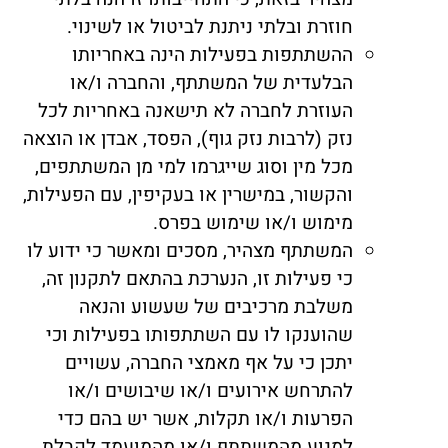
חוזרת ובלתי ניתנת לביטול או לשינוי.
ההשתתפות בפעילות הינה באחריותו
הבלעדית של המשתתף, והחברה ו/או
העוזרת לחברה לא תישאנה באחריות לכל
נזק (לרבות נזק גוף), הפסד, אבדן או הוצאה
מכל מין וסוג שייגרמו למי מן המשתתפים,
והקשור, במישרין או בעקיפין, עם הפעילות,
מימוש ו/או שימוש בפרס.
המשתתף מצהיר, מסכים ומאשר כי ידוע לו
כי פעילות זו, הנערכת בהתאם לתקנון זה,
משלבת מרכיבים של שעשוע והנאה
שהוענקו לו עם השתתפותו בפעילות וכי
יתכן כי על אף מאמצי החברה, עשויים
להתרחש אירועים ו/או שיבושים ו/או
הפרעות ו/או תקלות, אשר יש בהם כדי
למנוע מהמשתתף ו/או מהמועמד לקבלת