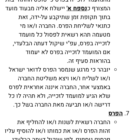
המצורף כ
נספח א'
יישלח אליה מבעוד מועד
בתוך תקופת זמן שתיקבע על-ידה, זאת
כתנאי לשליחת הפרס. החברה ו/או מי
מטעמה תהא רשאית לפסול כל מועמד
לזכייה בפרס, עפ"י שיקול דעתה הבלעדי,
אם המועמד לזכייה בפרס לא יעמוד
בהוראות סעיף זה.
יובהר כי מרגע שנמסר הפרס לדואר ישראל
ו/או לשליח ו/או ויצא משליטת החברה
באמצעי אחר, החברה איננה אחראית לפרס
שלא הגיע למועמד לזכייה, ולא תהיה לו כל
דרישה ו/או תביעה מאת החברה בשל כך.
הפרס
החברה רשאית לשנות ו/או להחליף את
זהות הפרס ו/או את כמותו ו/או להוסיף עליו
פרסים נוספים, לפי שיקול דעתה הבלעדי