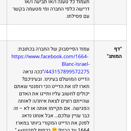
תעמוד כל טענה ו/או תביעה ו/או
דרישה כלפי החברה ומי מטעמה בקשר
עם פסילתו.
"דף
עמוד הפייסבוק של החברה בכתובת:
המותג"
https://www.facebook.com/1664-
Blanc-Israel-
443157899572275/
"ככה נראה
הדייט המושלם בעינינו. ובעיניכם?
תארו לנו את הדייט הכי רומנטי שאתם
יכולים לחשוב עליו ותייגו את האדם
שהייתם רוצים לצאת איתו/ה לאותה
הפגישה. אם תקיימו אותה או לא – זה
כבר עניין שלכם… אבל אנחנו נדאג
לפנק את הדייט המקורי ביותר במארז
1664 עד הבית!
בכפוף לתקנון>> "