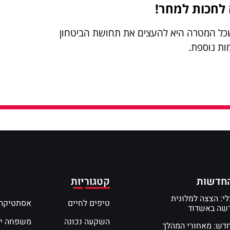
 לחכות למחר!
שכל המטרה היא להעצים את תחושת הביטחון
ת נוספת.
חדשות
קטגוריות
י: הצצה למלונית
טיפים לחיים
אסתטיקה 
דשה באשדוד
השקעה נכונה
משפחה י
חדש: מאחורי המהלך