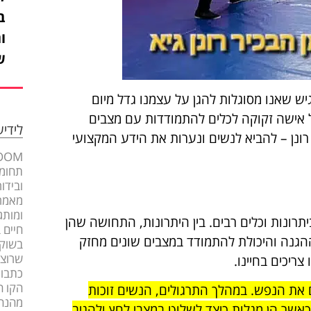
ב
ו
ש
יש שאנו מסוגלות להגן על עצמנו גדל מיום
כל אישה זקוקה לכלים להתמודדות עם מצבים
לידי
ל רונן – להביא לנשים ונערות את הידע המקצועי
תחומי
ובידו
מאמרי
ומותג
רונות וכלים רבים. בין היתרונות, התחושה שהן
חיים 
ההגנה והיכולת להתמודד במצבים שונים מחזק
בשוק 
שרוצה
ריכים בחיינו.
כתבות
הקו ה
 את הנפש. במהלך התרגולים, הנשים זוכות
מהנה
כאשר הן מגלות כיצד לשלוט במצבי לחץ ולהגיב