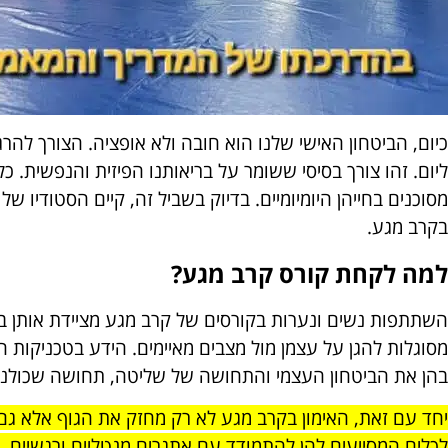
כיום, הביטחון האישי שלנו הוא חובה ולא אופציה. הצורך להרג
ליום. זהו צורך בסיסי ששומר על בריאותנו הפיזית והנפשית. 
מסוכנים בחייהן היומיומיים. בדיוק בשביל זה, קיים הסטודיו ש
בקרב מגע.
למה לקחת קורס קרב מגע?
השתתפות נשים ונערות בקורסים של קרב מגע מציידת אותן בית
מסוגלות להגן על עצמן מול מצבים מאיימים. הידע בטכניקות 
בהן את הביטחון העצמי והתחושה של שליטה, תחושה שכולנו צ
יחד עם זאת, האימון בקרב מגע לא רק מחזק את הגוף אלא גם
לכלים המסייעים להן להתמודד עם אתגרים מנטליים ורגשיים, 