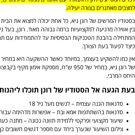
למצבים מאתגרים בצורה יעילה.
בסטודיו המרשים של רונן גיא, כל אחת יכולה למצוא את הבית
בין אווירה מרגיעה למקצועיות ברמה גבוהה מאוד. רונן, בעל ני
המתחילה בהבנת הטכניקות הבסיסיות עד להתמודדות עם תר
כיצד לפעול בעת הצורך.
אין כמו להשקיע בעצמך, במיוחד כאשר ההשקעה היא במחיר הו
של רונן גיא, במחיר של 950 ש"ח, מספקת אי
היחס המרבי.
בעת הגעה אל הסטודיו של רונן תוכלו ליהנות 
סדנאות הגנה עצמית – לנשים מעל גיל 18
סדנאות בהשתתפות אמא ובת – אפשרות מדהימה עבור ח
שיעור מקצועי ופרקטי ללמידת תזונה נכונה – מתנה כע
צילום השיעור שנערך ביחד עם מספר דגשים חשובים כך 