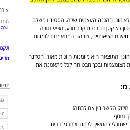
יציר
 לאימוני ההגנה העצמית שלה. הסטודיו משלב
לפרטי
o.il
סיון לא קטן בהדרכת קרב מגע, מציע חוויה
חישים מציאותיים, שבהם המתאמנות לומדות
תקנו
גן והתוצאה היא מיומנות חיונית מאוד. הסדנה
מדיני
מון מקיף בקבוצות מצומצמות ובכך מבטיחה לכל מתאמנת את
מ:
תגיות
nia
יזוק הקשר בין אם לבתה!
טיפ
רך מוסף
שתוכלי להמשיך ללמוד ולתרגל בבית
מער