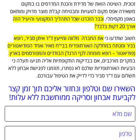
זכוכית. השיטה הזאת של מדידת והכנת המדרסים בו במקום
משאירה אפס מקום לטעויות ומבטיחה קבלת מוצר מדויק ומותאם
באופן מקסימלי.
וכבר הזכרנו שכל התהליך המקצועי והיעיל הזה
אורך 20 דקות בלבד?
חשוב שתדעו כי
את החברה מלווה ומייעץ ד"ר איתן סביר, רופא
בכיר ומנתח במחלקה האורתופדית בבי"ח מאיר ואחד הפודיאטורים
(פודיאטור – רופא מומחה לכף הרגל) הבודדים והמפורסמים בארץ.
במקרים מורכבים, אם בבדיקות התקופתיות אליה תגיעו תעלה כי
הבעיות האורתופדיות שלכם לא נפתרו, תוזמנו לפגישת אבחון ללא
תשלום עם ד"ר סביר כדי לדייק את הטיפול עבורכם.
השאירו שם וטלפון ונחזור אליכם תוך זמן קצר
לקביעת אבחון וסריקה ממוחשבת ללא עלות!