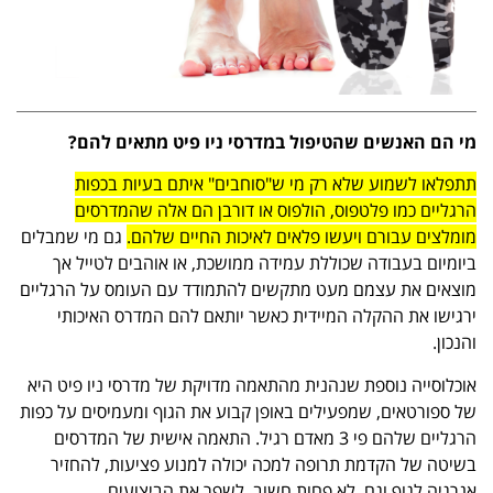
מי הם האנשים שהטיפול במדרסי ניו פיט מתאים להם?
תתפלאו לשמוע שלא רק מי ש"סוחבים" איתם בעיות בכפות
הרגליים כמו פלטפוס, הולפוס או דורבן הם אלה שהמדרסים
מומלצים עבורם ויעשו פלאים לאיכות החיים שלהם.
גם מי שמבלים
ביומיום בעבודה שכוללת עמידה ממושכת, או אוהבים לטייל אך
מוצאים את עצמם מעט מתקשים להתמודד עם העומס על הרגליים
ירגישו את ההקלה המיידית כאשר יותאם להם המדרס האיכותי
והנכון.
אוכלוסייה נוספת שנהנית מהתאמה מדויקת של מדרסי ניו פיט היא
של ספורטאים, שמפעילים באופן קבוע את הגוף ומעמיסים על כפות
הרגליים שלהם פי 3 מאדם רגיל. התאמה אישית של המדרסים
בשיטה של הקדמת תרופה למכה יכולה למנוע פציעות, להחזיר
אנרגיה לגוף וגם, לא פחות חשוב, לשפר את הביצועים