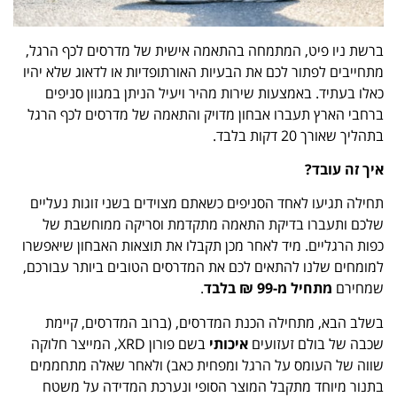
ברשת ניו פיט, המתמחה בהתאמה אישית של מדרסים לכף הרגל,
מתחייבים לפתור לכם את הבעיות האורתופדיות או לדאוג שלא יהיו
כאלו בעתיד. באמצעות שירות מהיר ויעיל הניתן במגוון סניפים
ברחבי הארץ תעברו אבחון מדויק והתאמה של מדרסים לכף הרגל
בתהליך שאורך 20 דקות בלבד.
איך זה עובד?
תחילה תגיעו לאחד הסניפים כשאתם מצוידים בשני זוגות נעליים
שלכם ותעברו בדיקת התאמה מתקדמת וסריקה ממוחשבת של
כפות הרגליים. מיד לאחר מכן תקבלו את תוצאות האבחון שיאפשרו
למומחים שלנו להתאים לכם את המדרסים הטובים ביותר עבורכם,
שמחירם
מתחיל מ-99 ₪ בלבד
.
בשלב הבא, מתחילה הכנת המדרסים, (ברוב המדרסים, קיימת
שכבה של בולם זעזועים
איכותי
בשם פורון XRD, המייצר חלוקה
שווה של העומס על הרגל ומפחית כאב) ולאחר שאלה מתחממים
בתנור מיוחד מתקבל המוצר הסופי ונערכת המדידה על משטח