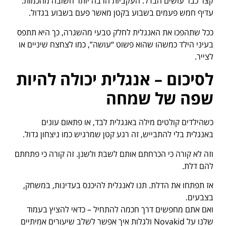
קצר כבר עושים הבדל. העקביות הרבה יותר חשובה מהכמות.
עדיף חמש פעמים בשבוע בקטן מאשר פעם בשבוע בגדול.
ככל שתהפכו את האנגלית לחלק טבעי מהשגרה, כך היא תתפס
בעיני הילד כמשהו שהוא פשוט “עושה”, כמו לצחצח שיניים או
לצייר.
לסיכום – אנגלית יכולה להיות
שפה של שמחה
כשהילדים קולטים מילה באנגלית לבד, או פתאום עונים
באנגלית בלי להתבייש, זה רגע קטן שמרגיש כמו ניצחון גדול.
וזה לא קורה כי הכרחתם אותם לשבת ולשנן. זה קורה כי פתחתם
להם דלת.
אז תפתחו את הדלת. תנו לאנגלית להיכנס בעדינות, במשחק,
בצבעים.
ואם אתם מחפשים דרך חכמה להתחיל – כדאי להציץ בעמוד
שלנו על Novakid ולגלות איך אפשר לשלב שיעורים אמיתיים