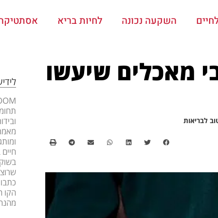
חיים
השקעה נכונה
לחיות בריא
אסתטיקה ו
יים: 4 שילובי מאכלים שיעשו
לידי
תחומי
ובידו
מאמרי
ומותג
חיים 
בשוק 
שרוצה
כתבות
הקו ה
מהנה