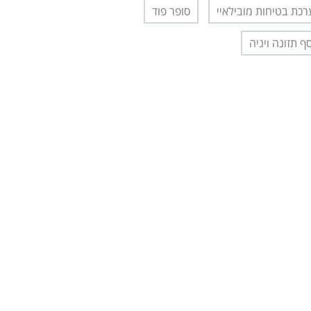
כת בטיחות מובילאיי
סופר פוד
ף תזונה ויניה