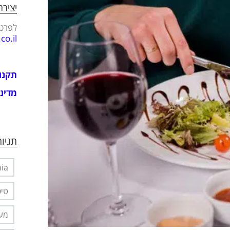
יציר
לפרטי
o.il
תקנו
מדיני
תגיות
nia
טיפ
מער