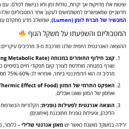
שיטות אלו מדויקות אך יקרות, גוזלות זמן ולא נגישות לכולם. עם 
חדשניים שמאפשרים למשתמשים לעקוב אחר המטבוליזם שלהם בק
המכשיר של חברת לומן (Lumen)
, שמשלב מדע מתקדם עם נ
המטבוליזם והשפעתו על משקל הגוף
ההוצאה האנרגטית היומית שלנו מורכבת מ-3 מרכיבים עיקריים:
קצב חילוף החומרים במנוחה (RMR – Resting Metabolic Rate):
שורף במנוחה מוחלטת לצורך קיום תפקודי חיים בסיסיים כ
מרכיב זה הוא הדומיננטי ביותר, ואחראי לכ-60%-75% מסך שריפת הקלוריות היומית.
האפקט התרמי של המזון (TEF – Thermic Effect of Food):
ואחסון של המזון שאנו אוכלים.
הוצאה אנרגטית לפעילות גופנית:
הקלוריות הנשרפות ב
הליכה), ופעילות גופנית מתוכננת (אימונים).
ירידה במשקל מושגת כאשר יש
מאזן אנרגטי שלילי
– כלומר, כ