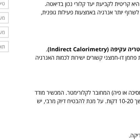
טיפ
ה מדויקת של קצב חילוף החומרים האישי, במיוחד ה-RMR, היא קריטית לקביעת יעד קלורי נכון בדיאטה.
יות או לשרוף יותר אנרגיה באמצעות פעילות גופנית,
מער
מער
תוס
פה (Indirect Calorimetry)
.
טת פחמן דו-חמצני קשורים ישירות לכמות האנרגיה
סיכה או פיה) המחובר לקלורימטר. המכשיר מודד
ומנתח את ריכוז החמצן הנשאף והפחמן הדו-חמצני הננשף במשך 10-20 דקות. על מנת להבטיח דיוק מרבי, יש
יקה.