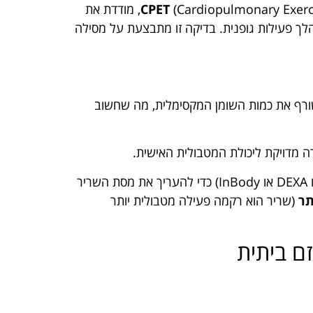
CPET
(Cardiopulmonary Exercise Test), מודדת את
לך פעילות גופנית. בדיקה זו מתבצעת על מסילה
ורף את כמות השומן המקסימלית, מה שחשוב
ה מדויקת ליכולת המטבולית האישית.
בנוסף לבדיקות הקלורימטריה, ניתן לבצע בדיקות הרכב גוף (כמו DEXA או InBody) כדי להעריך את מסת השריר
(שריר הוא רקמה פעילה מטבולית יותר