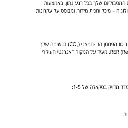
את המטבוליזם שלך בכל רגע נתון, באמצעות
גיה – מיכל וחגית מידור, ומבוסס על עקרונות
העיקרון מאחורי Lumen הוא פשוט אך גאוני: המכשיר מודד את ריכוז הפחמן הדו-חמצני (CO₂) בנשימה שלך
ביחס לחמצן. היחס הזה, הנקרא RER (Respiratory Exchange Ratio), מעיד על המקור האנרגטי העיקרי
 מדויק בסקאלה של 1-5:
ות