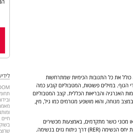
המ
לידי
 כולל את כל התגובות הכימיות שמתרחשות
י הגוף. במילים פשוטות, המטבוליזם קובע כמה
רמות האנרגיה והבריאות הכללית. קצב המטבוליזם
תחומי
ובידו
ורך במצב מנוחה, והוא מושפע מגורמים כמו גיל, מין,
מאמרי
ומותג
חיים 
או מכוני כושר מתקדמים, באמצעות מכשירים
בשוק 
מסורבלים כמו עגלות מטבוליות (metabolic carts) שמודדים את יחס הנשימה (RER) דרך ניתוח גזים בנשימה.
שרוצה