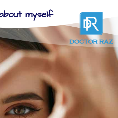
about myself