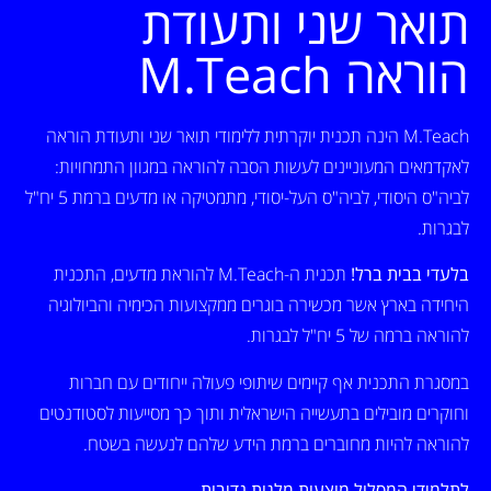
תואר שני ותעודת
הוראה M.Teach
M.Teach הינה תכנית יוקרתית ללימודי תואר שני ותעודת הוראה
לאקדמאים המעוניינים לעשות הסבה להוראה במגוון התמחויות:
לביה"ס היסודי, לביה"ס העל-יסודי, מתמטיקה או מדעים ברמת 5 יח"ל
לבגרות.
בלעדי בבית ברל!
תכנית ה-M.Teach להוראת מדעים, התכנית
היחידה בארץ אשר מכשירה בוגרים ממקצועות הכימיה והביולוגיה
להוראה ברמה של 5 יח"ל לבגרות.
במסגרת התכנית אף קיימים שיתופי פעולה ייחודים עם חברות
וחוקרים מובילים בתעשייה הישראלית ותוך כך מסייעות לסטודנטים
להוראה להיות מחוברים ברמת הידע שלהם לנעשה בשטח.
לתלמידי המסלול מוצעות מלגות נדיבות.